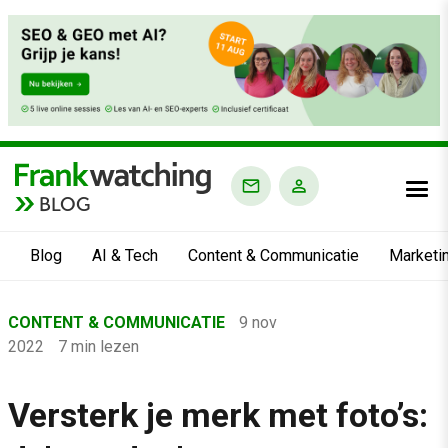
BLOG
Blog
AI & Tech
Content & Communicatie
Marketi
Home
CONTENT & COMMUNICATIE
9 nov
›
2022
7 min lezen
Blog
›
Versterk je merk met foto’s:
Content & Communicatie