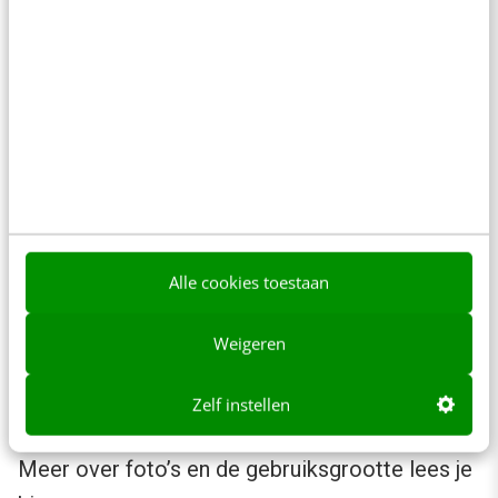
een foto met een 4:1 beeldverhouding. Weet je
al van tevoren dat een foto moet worden
bijgesneden? Geef dat door aan de fotograaf
voorafgaand aan de shoot, dan kan die daar
rekening mee houden.
Je kunt bij het gebruik van een foto op een site
vaak bepalen van waaruit de foto moet worden
weergegeven:
Alle cookies toestaan
Weigeren
Zelf instellen
Meer over foto’s en de gebruiksgrootte lees je