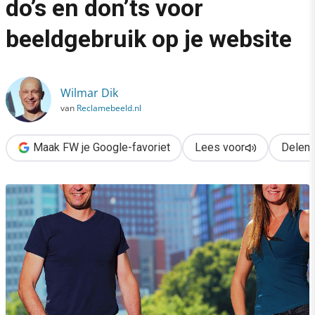
do’s en don’ts voor
›
beeldgebruik op je website
Versterk je merk met foto’s: do’s en don’ts voor beeldgebruik o
Wilmar Dik
van
Reclamebeeld.nl
Maak FW je Google-favoriet
Lees voor
Delen