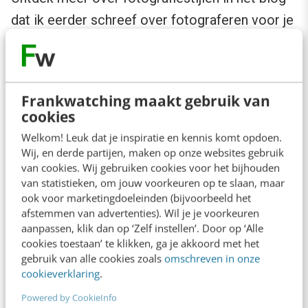
dat ik eerder schreef over
fotograferen voor je
bedrijfsidentiteit
.
2. Gebruik schaalbare foto’s
Frankwatching maakt gebruik van
cookies
Zorg dat prominente foto’s zoals header-
Welkom! Leuk dat je inspiratie en kennis komt opdoen.
beelden en openingsfoto’s op de homepage
Wij, en derde partijen, maken op onze websites gebruik
goed schaalbaar zijn, voor zowel desktop als
van cookies. Wij gebruiken cookies voor het bijhouden
van statistieken, om jouw voorkeuren op te slaan, maar
mobiel. Ik zie regelmatig header-foto’s waar
ook voor marketingdoeleinden (bijvoorbeeld het
belangrijke delen van de foto zijn afgevallen.
afstemmen van advertenties). Wil je je voorkeuren
aanpassen, klik dan op ‘Zelf instellen’. Door op ‘Alle
Soms wordt een onderwerp op een
cookies toestaan’ te klikken, ga je akkoord met het
standaardscherm (1920×1080 pixels) goed
gebruik van alle cookies zoals
omschreven in onze
cookieverklaring
.
weergegeven. Maar let op, op een groter
Powered by CookieInfo
scherm met een resolutie van 2560×1440 (een