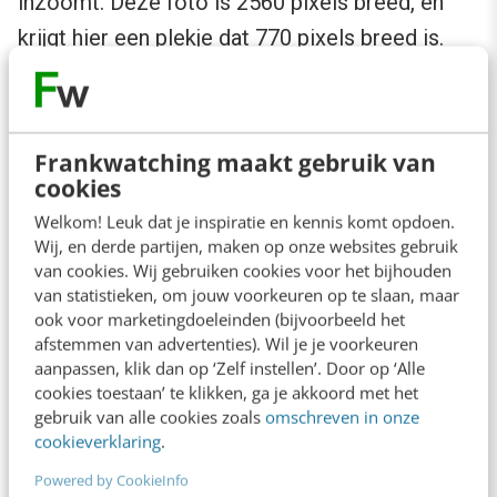
inzoomt. Deze foto is 2560 pixels breed, en
krijgt hier een plekje dat 770 pixels breed is.
Dat is dus iets wat je wil voorkomen, want je
kunt op een website de foto’s het beste op
100% weergeven.
Frankwatching maakt gebruik van
cookies
Zoals je in onderstaande afbeelding kunt zien,
Welkom! Leuk dat je inspiratie en kennis komt opdoen.
kun je kiezen hoe je een foto op een site
Wij, en derde partijen, maken op onze websites gebruik
van cookies. Wij gebruiken cookies voor het bijhouden
plaatst. In deze WordPress-omgeving kun je
van statistieken, om jouw voorkeuren op te slaan, maar
kiezen om de foto op volledige grootte weer
ook voor marketingdoeleinden (bijvoorbeeld het
afstemmen van advertenties). Wil je je voorkeuren
te geven.
aanpassen, klik dan op ‘Zelf instellen’. Door op ‘Alle
cookies toestaan’ te klikken, ga je akkoord met het
gebruik van alle cookies zoals
omschreven in onze
cookieverklaring
.
Powered by CookieInfo