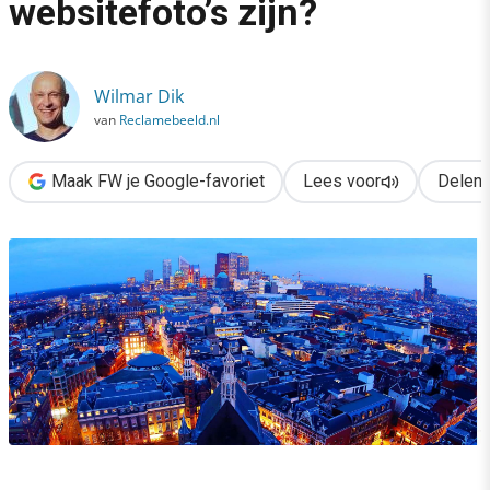
websitefoto’s zijn?
›
Hoe groot moeten je websitefoto’s zijn?
Wilmar Dik
van
Reclamebeeld.nl
Maak FW je Google-favoriet
Lees voor
Delen