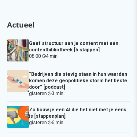
Actueel
Geef structuur aan je content met een
contentbibliotheek [5 stappen]
08:00
·
4 min
·
“Bedrijven die stevig staan in hun waarden
komen deze geopolitieke storm het beste
door” [podcast]
gisteren
·
3 min
·
Zo bouw je een AI die het niet met je eens
is [stappenplan]
gisteren
·
6 min
·