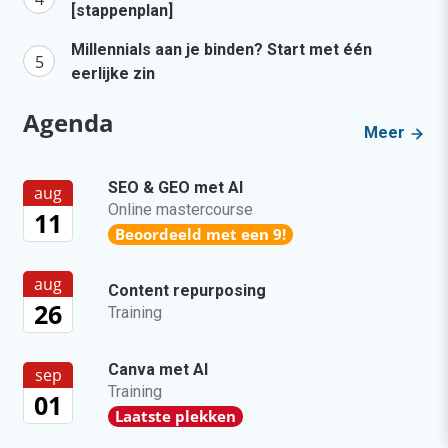
[stappenplan]
Millennials aan je binden? Start met één
eerlijke zin
Agenda
Meer
SEO & GEO met AI
aug
Online mastercourse
11
Beoordeeld met een 9!
aug
Content repurposing
26
Training
Canva met AI
sep
Training
01
Laatste plekken