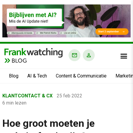
BLOG
Blog
AI & Tech
Content & Communicatie
Marketi
Home
KLANTCONTACT & CX
25 feb 2022
›
6 min lezen
Blog
›
Hoe groot moeten je
Klantcontact & CX