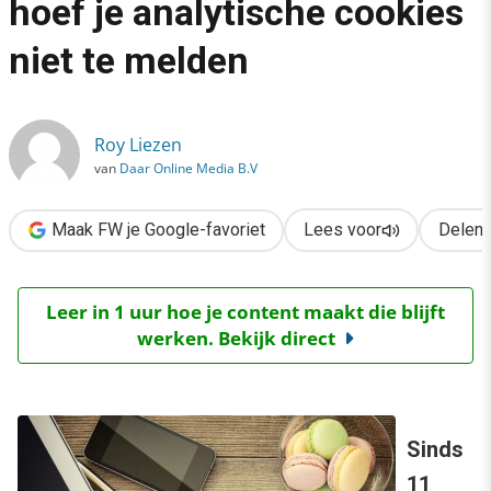
hoef je analytische cookies
›
niet te melden
Webshops & cookiewet: zo hoef je analytische cookies niet te
Roy Liezen
van
Daar Online Media B.V
Maak FW je Google-favoriet
Lees voor
Delen
Leer in 1 uur hoe je content maakt die blijft
werken. Bekijk direct
Sinds
11