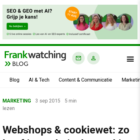
BLOG
Blog
AI & Tech
Content & Communicatie
Marketi
Home
MARKETING
3 sep 2015
5 min
›
lezen
Blog
›
Webshops & cookiewet: zo
Marketing