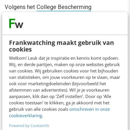
Volgens het
College Bescherming
Persoonsgegevens
(CBP) is het resterende
deel van het IP-adres nog steeds een
persoonsgegeven. Het gaat namelijk om een
Frankwatching maakt gebruik van
groep van maximaal 256 computers. Maar het
cookies
CBP vindt het wel een belangrijke maatregel
Welkom! Leuk dat je inspiratie en kennis komt opdoen.
om de risico’s voor je website bezoekers te
Wij, en derde partijen, maken op onze websites gebruik
van cookies. Wij gebruiken cookies voor het bijhouden
verkleinen.
van statistieken, om jouw voorkeuren op te slaan, maar
ook voor marketingdoeleinden (bijvoorbeeld het
Om het anonimiseren van IP-adressen bij
afstemmen van advertenties). Wil je je voorkeuren
aanpassen, klik dan op ‘Zelf instellen’. Door op ‘Alle
Google te activeren, en dus te voldoen aan de
cookies toestaan’ te klikken, ga je akkoord met het
eis van het CBP, moet je een extra regel in
gebruik van alle cookies zoals
omschreven in onze
cookieverklaring
.
Javascript toevoegen. Voeg deze toe aan de
‘codesnippet’ die je hebt ontvangen bij het
Powered by CookieInfo