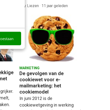
den
Roy Liezen
·
11 jaar geleden
toestaan
MARKETING
ekkige
De gevolgen van de
 met
cookiewet voor e-
mailmarketing: het
rijker.
cookiemodel
melt,
In juni 2012 is de
haken.
cookiewetgeving in werking