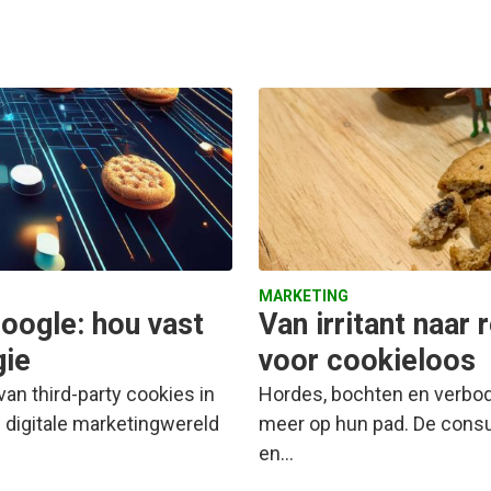
MARKETING
Google: hou vast
Van irritant naar 
gie
voor cookieloos
an third-party cookies in
Hordes, bochten en verbod
n digitale marketingwereld
meer op hun pad. De consu
en…