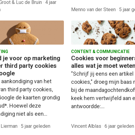
Groot & Luc de Bruin
·
4 jaar
n
Menno van der Steen
·
5 jaar 
ING
CONTENT & COMMUNICATIE
d je voor op marketing
Cookies voor beginner
r third party cookies
alles wat je moet wete
oogle
"Schrijf jij eens een artikel
 aankondiging van het
cookies," droeg mijn baas 
an third party cookies,
bij de maandagochtendkoffi
Google de kaarten grondig
keek hem vertwijfeld aan 
d*. Hoewel deze
antwoordde:…
diging niet als een…
 Lierman
·
5 jaar geleden
Vincent Alblas
·
6 jaar geleden