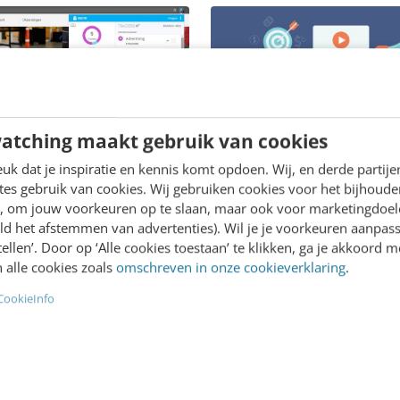
ING
ing & GDPR: ook de
atching maakt gebruik van cookies
oet het niet netjes
 - Vorige week
k dat je inspiratie en kennis komt opdoen. Wij, en derde partij
eerde de NOS een artikel
es gebruik van cookies. Wij gebruiken cookies voor het bijhoude
KLANTCONTACT & CX
en, om jouw voorkeuren op te slaan, maar ook voor marketingdoe
erzekeraars die, door
Zo personaliseer je jo
ld het afstemmen van advertenties). Wil je je voorkeuren aanpass
 van een pixel, gegevens
website met liquid con
stellen’. Door op ‘Alle cookies toestaan’ te klikken, ga je akkoord m
met Facebook. De…
Stel: je bent marketeer va
 alle cookies zoals
omschreven in onze cookieverklaring
.
theater. En je biedt jaarlijk
CookieInfo
theatervoorstellingen en 
dan 400 films in allerlei ge
aan.…