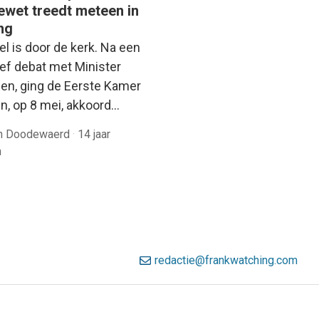
ewet treedt meteen in
ng
el is door de kerk. Na een
ief debat met Minister
en, ging de Eerste Kamer
en, op 8 mei, akkoord…
an Doodewaerd
·
14 jaar
n
redactie@frankwatching.com