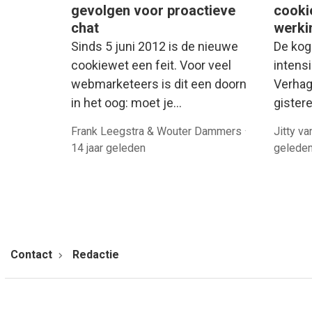
gevolgen voor proactieve
cooki
chat
werki
Sinds 5 juni 2012 is de nieuwe
De kog
cookiewet een feit. Voor veel
intens
webmarketeers is dit een doorn
Verhag
in het oog: moet je…
gister
Frank Leegstra & Wouter Dammers
·
Jitty v
14 jaar geleden
gelede
Contact
Redactie