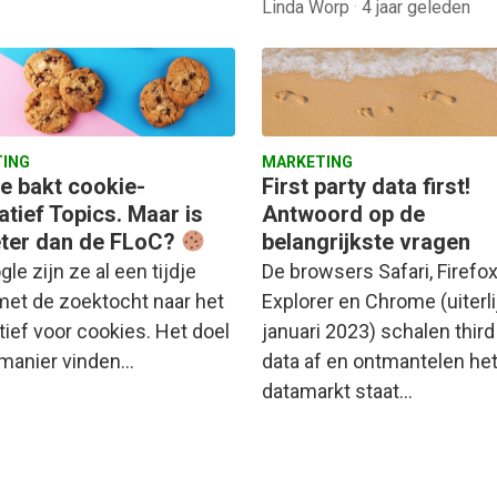
Linda Worp
·
4 jaar geleden
ING
MARKETING
e bakt cookie-
First party data first!
atief Topics. Maar is
Antwoord op de
eter dan de FLoC?
belangrijkste vragen
gle zijn ze al een tijdje
De browsers Safari, Firefox
met de zoektocht naar het
Explorer en Chrome (uiterli
tief voor cookies. Het doel
januari 2023) schalen third
 manier vinden…
data af en ontmantelen het
datamarkt staat…