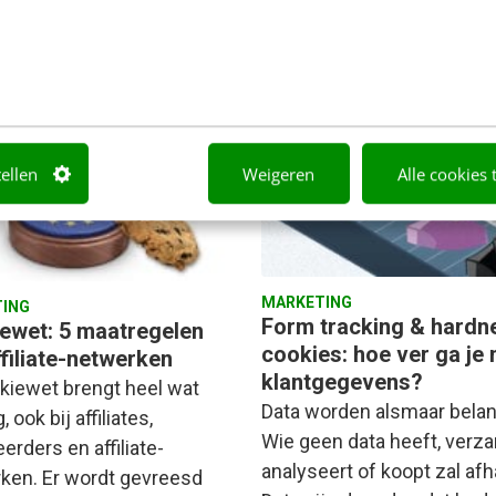
iepeveen
·
8 jaar geleden
Martijn van Hoof
·
11 jaar gele
tellen
Weigeren
Alle cookies 
MARKETING
ING
Form tracking & hardn
ewet: 5 maatregelen
cookies: hoe ver ga je
ffiliate-netwerken
klantgegevens?
kiewet brengt heel wat
Data worden alsmaar belang
 ook bij affiliates,
Wie geen data heeft, verza
erders en affiliate-
analyseert of koopt zal af
ken. Er wordt gevreesd