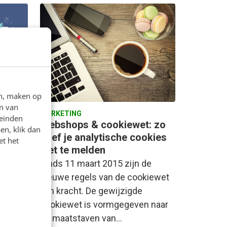
en, maken op
n van
MARKETING
leinden
uw
Webshops & cookiewet: zo
en, klik dan
tent
hoef je analytische cookies
et het
niet te melden
n een
Sinds 11 maart 2015 zijn de
s 350
nieuwe regels van de cookiewet
meer
van kracht. De gewijzigde
nres
cookiewet is vormgegeven naar
de maatstaven van…