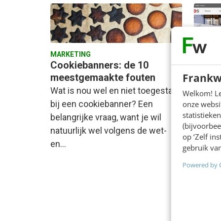
MARKETING
MARKET
Cookiebanners: de 10
Track
Frankw
meestgemaakte fouten
NOS d
Wat is nou wel en niet toegestaan
Column
Welkom! Leu
bij een cookiebanner? Een
public
onze websit
statistiek
belangrijke vraag, want je wil
over v
(bijvoorbee
natuurlijk wel volgens de wet-
middel
op ‘Zelf in
en…
delen 
gebruik van
Powered by 