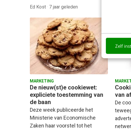
Ed Kost
·
7 jaar geleden
Rolf D
Zelf ins
MARKETING
MARKET
De nieuw(st)e cookiewet:
Cooki
expliciete toestemming van
van a
de baan
De coo
Deze week publiceerde het
teweeg,
Ministerie van Economische
adverte
Zaken haar voorstel tot het
netwer