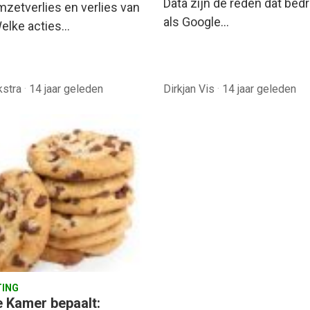
Data zijn de reden dat bedr
mzetverlies en verlies van
als Google…
Welke acties…
jkstra
·
14 jaar geleden
Dirkjan Vis
·
14 jaar geleden
ING
e Kamer bepaalt: