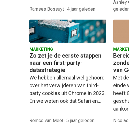
Ashley 
Ramses Bossuyt
·
4 jaar geleden
gelede
MARKETING
MARKET
Zo zet je de eerste stappen
Berei
naar een first-party-
zonde
datastrategie
van G
We hebben allemaal wel gehoord
Met de
over het verwijderen van third-
einde v
party cookies uit Chrome in 2023.
heeft 
En we weten ook dat Safari en…
geschu
aankon
Remco van Meel
·
5 jaar geleden
Nicolas