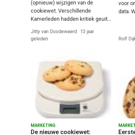
(opnieuw) wijzigen van de
voor o
cookiewet. Verschillende
data. 
Kamerleden hadden kritiek geuit…
Jitty van Doodewaerd
·
13 jaar
geleden
Rolf Di
MARKETING
MARKET
De nieuwe cookiewet:
Eerst