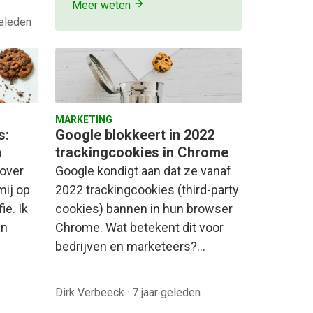
Meer weten
geleden
MARKETING
s:
Google blokkeert in 2022
n
trackingcookies in Chrome
 over
Google kondigt aan dat ze vanaf
mij op
2022 trackingcookies (third-party
e. Ik
cookies) bannen in hun browser
en
Chrome. Wat betekent dit voor
bedrijven en marketeers?…
Dirk Verbeeck
·
7 jaar geleden