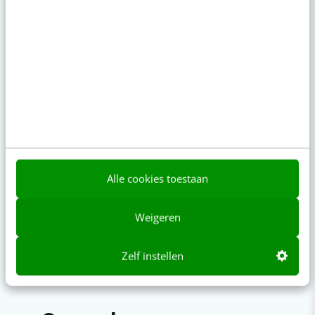
Alle cookies toestaan
Napkin AI: de tool die jouw tekst
Adverteren op In
omzet naar ijzersterke visuals
Facebook (Meta)
Weigeren
Zelf instellen