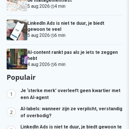
de managementtest
5 aug 2026
·
4 min
·
LinkedIn Ads is niet te duur, je biedt
gewoon te veel
5 aug 2026
·
6 min
·
AI-content rankt pas als je iets te zeggen
hebt
4 aug 2026
·
6 min
·
Populair
Je ‘sterke merk’ overleeft geen kwartier met
een AI-agent
AI-labels: wanneer zijn ze verplicht, verstandig
of overbodig?
LinkedIn Ads is niet te duur, je biedt gewoon te