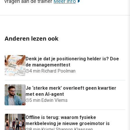
vragen aan de trainer
Meer info
Anderen lezen ook
Denk je dat je positionering helder is? Doe
de managementtest
4 min
·
Richard Poolman
Je ‘sterke merk’ overleeft geen kwartier
met een AI-agent
5 min
·
Edwin Vlems
Offline is terug: waarom fysieke
merkbeleving je nieuwe groeimotor is
8 min
·
Kristel Shannon Klaassen