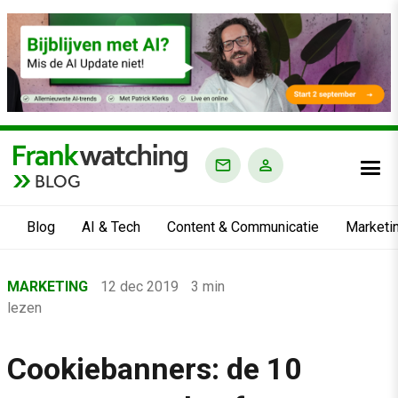
BLOG
Blog
AI & Tech
Content & Communicatie
Marketi
Home
MARKETING
12 dec 2019
3 min
›
lezen
Blog
›
Cookiebanners: de 10
Marketing