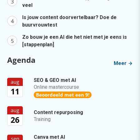
veel
Is jouw content doorvertelbaar? Doe de
buurvrouwtest
Zo bouw je een AI die het niet met je eens is
[stappenplan]
Agenda
Meer
SEO & GEO met AI
aug
Online mastercourse
11
Beoordeeld met een 9!
aug
Content repurposing
26
Training
Canva met AI
sep