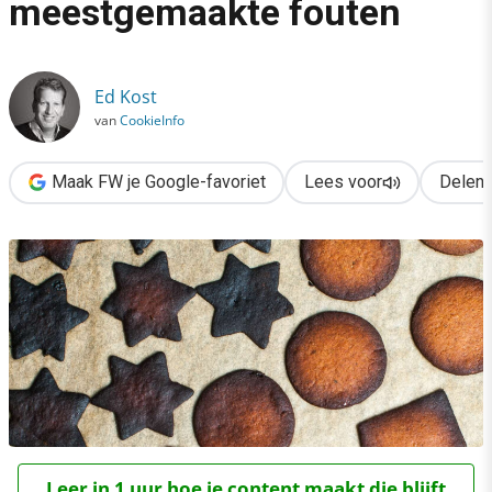
meestgemaakte fouten
›
Cookiebanners: de 10 meestgemaakte fouten
Ed Kost
van
CookieInfo
Maak FW je Google-favoriet
Lees voor
Delen
Leer in 1 uur hoe je content maakt die blijft