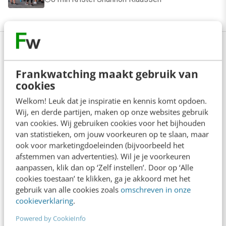
Bekijk deze topics of volg ze via een
NieuwsAlert
Frankwatching maakt gebruik van
cookies
Analytics-cookies
AVG
Cookiebanner
Welkom! Leuk dat je inspiratie en kennis komt opdoen.
Wij, en derde partijen, maken op onze websites gebruik
Cookiemelding
Cookiewet
van cookies. Wij gebruiken cookies voor het bijhouden
van statistieken, om jouw voorkeuren op te slaan, maar
Europese wetgeving
GDPR
ook voor marketingdoeleinden (bijvoorbeeld het
afstemmen van advertenties). Wil je je voorkeuren
Informatiebeveiliging
aanpassen, klik dan op ‘Zelf instellen’. Door op ‘Alle
cookies toestaan’ te klikken, ga je akkoord met het
gebruik van alle cookies zoals
omschreven in onze
Online marketing
Privacywetgeving
cookieverklaring
.
Powered by CookieInfo
Tracking cookies
Wetgeving