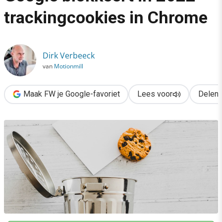
›
trackingcookies in Chrome
Google blokkeert in 2022 trackingcookies in Chrome
Dirk Verbeeck
van
Motionmill
Maak FW je Google-favoriet
Lees voor
Delen