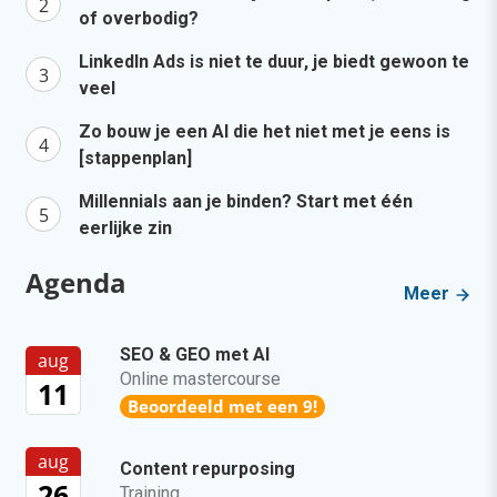
of overbodig?
LinkedIn Ads is niet te duur, je biedt gewoon te
veel
Zo bouw je een AI die het niet met je eens is
[stappenplan]
Millennials aan je binden? Start met één
eerlijke zin
Agenda
Meer
SEO & GEO met AI
aug
Online mastercourse
11
Beoordeeld met een 9!
aug
Content repurposing
26
Training