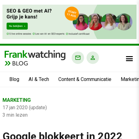
BLOG
Blog
AI & Tech
Content & Communicatie
Marketi
Home
MARKETING
›
17 jan 2020 (update)
Blog
3 min lezen
›
Google blokkeert in 2022
Marketing