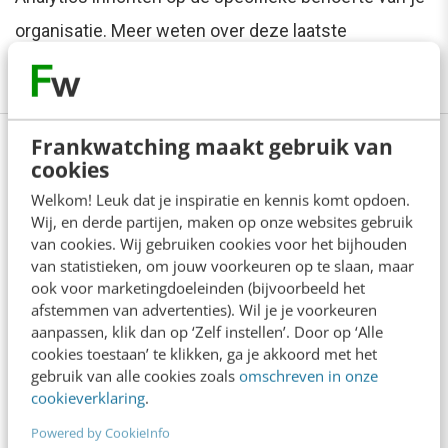
organisatie. Meer weten over deze laatste
advanced-training van de zomer?
Lees meer
Frankwatching maakt gebruik van
cookies
Anderen lezen ook
Welkom! Leuk dat je inspiratie en kennis komt opdoen.
Wij, en derde partijen, maken op onze websites gebruik
van cookies. Wij gebruiken cookies voor het bijhouden
Reflecteer met AI: 5 vragen die je een betere
van statistieken, om jouw voorkeuren op te slaan, maar
marketeer maken
ook voor marketingdoeleinden (bijvoorbeeld het
3 min
·
Kim Pot
afstemmen van advertenties). Wil je je voorkeuren
aanpassen, klik dan op ‘Zelf instellen’. Door op ‘Alle
cookies toestaan’ te klikken, ga je akkoord met het
Je merk opleveren? Waarom een PDF niet
gebruik van alle cookies zoals
omschreven in onze
meer genoeg is
cookieverklaring
.
5 min
·
Danny Verroen
Powered by CookieInfo