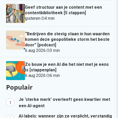
Geef structuur aan je content met een
contentbibliotheek [5 stappen]
gisteren
·
4 min
·
“Bedrijven die stevig staan in hun waarden
komen deze geopolitieke storm het beste
door” [podcast]
6 aug 2026
·
3 min
·
Zo bouw je een AI die het niet met je eens
is [stappenplan]
6 aug 2026
·
6 min
·
Populair
Je ‘sterke merk’ overleeft geen kwartier met
een AI-agent
AI-labels: wanneer zijn ze verplicht, verstandig