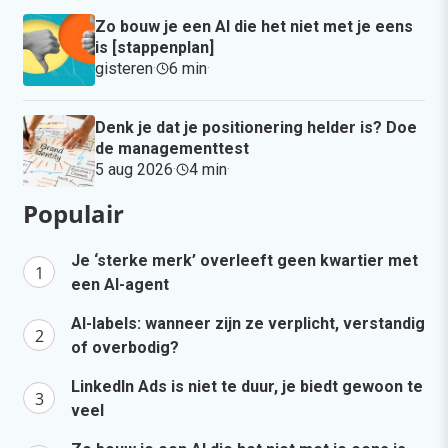
Zo bouw je een AI die het niet met je eens
is [stappenplan]
gisteren
·
6 min
·
Denk je dat je positionering helder is? Doe
de managementtest
5 aug 2026
·
4 min
·
Populair
Je ‘sterke merk’ overleeft geen kwartier met
een AI-agent
AI-labels: wanneer zijn ze verplicht, verstandig
of overbodig?
LinkedIn Ads is niet te duur, je biedt gewoon te
veel