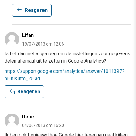
reply
Reageren
Lifan
19/07/2013 om 12:06
Is het dan niet al genoeg om de instellingen voor gegevens
delen allemaal uit te zetten in Google Analytics?
https://support.google.com/analytics/answer/1011397?
hl=nl&utm_id=ad
reply
Reageren
Rene
04/06/2013 om 16:20
Ik ben ook benieuwd hoe Google hier tegenaan gaat kijken.