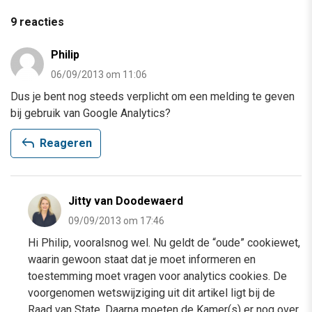
9 reacties
Philip
06/09/2013 om 11:06
Dus je bent nog steeds verplicht om een melding te geven
bij gebruik van Google Analytics?
reply
Reageren
Jitty van Doodewaerd
09/09/2013 om 17:46
Hi Philip, vooralsnog wel. Nu geldt de “oude” cookiewet,
waarin gewoon staat dat je moet informeren en
toestemming moet vragen voor analytics cookies. De
voorgenomen wetswijziging uit dit artikel ligt bij de
Raad van State. Daarna moeten de Kamer(s) er nog over