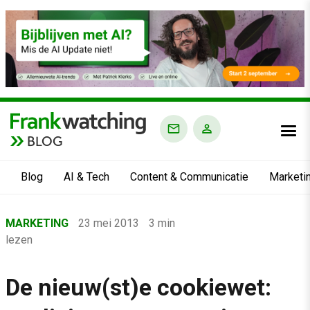
BLOG
Blog
AI & Tech
Content & Communicatie
Marketi
Home
MARKETING
23 mei 2013
3 min
›
lezen
Blog
›
De nieuw(st)e cookiewet:
Marketing