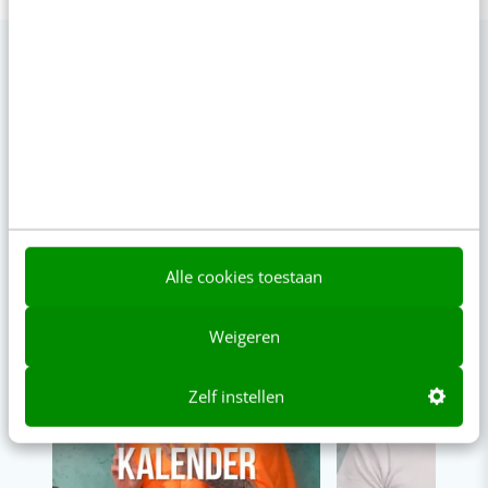
VIDEO SHORTS
Bekijk de korte video's
00:00
00:00
Alle cookies toestaan
Weigeren
Zelf instellen