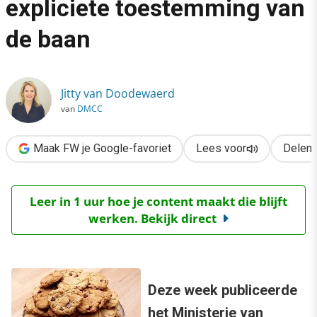
expliciete toestemming van
›
de baan
De nieuw(st)e cookiewet: expliciete toestemming van de baan
Jitty van Doodewaerd
van
DMCC
Maak FW je Google-favoriet
Lees voor
Delen
Leer in 1 uur hoe je content maakt die blijft
werken. Bekijk direct
Deze week publiceerde
het Ministerie van