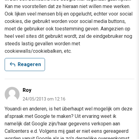
Kan me voorstellen dat ze hieraan niet willen mee werken.
Ook lijken veel mensen blij en opgelucht, echter voor social
cookies, die gebruikt worden voor social media buttons,
moet de gebruiker ook toestemming geven. Aangezien op
heel veel sites dit gebruikt wordt, zal de eindgebruiker nog
steeds lastig gevallen worden met
cookiewalls/cookiebalken, etc.
reply
Reageren
Roy
24/05/2013 om 12:16
Youandi en anderen, is het überhaupt wel mogelijk om deze
afspraak met Google te maken? Uit ervaring weet ik
namelijk dat Google zijn/haar gegevens verkopen aan
Callcenters e.d. Volgens mij gaat er niet eens gereageerd
worden vanuit Google als je zo’n dergelijke overeenkomst