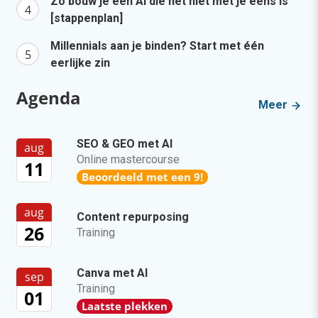
Zo bouw je een AI die het niet met je eens is
[stappenplan]
Millennials aan je binden? Start met één
eerlijke zin
Agenda
Meer
SEO & GEO met AI
aug
Online mastercourse
11
Beoordeeld met een 9!
aug
Content repurposing
26
Training
Canva met AI
sep
Training
01
Laatste plekken