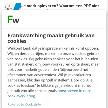
Je merk opleveren? Waarom een PDF niet
meer genoeg is
5 min
·
Danny Verroen
Denk je dat je positionering helder is? Doe
Frankwatching maakt gebruik van
de managementtest
cookies
4 min
·
Richard Poolman
Welkom! Leuk dat je inspiratie en kennis komt opdoen.
Wij, en derde partijen, maken op onze websites gebruik
Je ‘sterke merk’ overleeft geen kwartier
van cookies. Wij gebruiken cookies voor het bijhouden
met een AI-agent
van statistieken, om jouw voorkeuren op te slaan, maar
5 min
·
Edwin Vlems
ook voor marketingdoeleinden (bijvoorbeeld het
afstemmen van advertenties). Wil je je voorkeuren
aanpassen, klik dan op ‘Zelf instellen’. Door op ‘Alle
cookies toestaan’ te klikken, ga je akkoord met het
Bekijk deze topics of volg ze via een
gebruik van alle cookies zoals
omschreven in onze
cookieverklaring
.
NieuwsAlert
Powered by CookieInfo