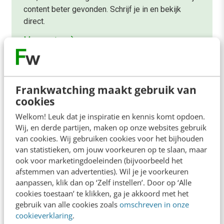
content beter gevonden. Schrijf je in en bekijk
direct.
Meer weten
Frankwatching maakt gebruik van
cookies
Welkom! Leuk dat je inspiratie en kennis komt opdoen.
Contact
Redactie
Wij, en derde partijen, maken op onze websites gebruik
van cookies. Wij gebruiken cookies voor het bijhouden
redactie@frankwatching.com
van statistieken, om jouw voorkeuren op te slaan, maar
+31 30 200 1045
ook voor marketingdoeleinden (bijvoorbeeld het
afstemmen van advertenties). Wil je je voorkeuren
Tarieven
aanpassen, klik dan op ‘Zelf instellen’. Door op ‘Alle
Meer contactopties
cookies toestaan’ te klikken, ga je akkoord met het
gebruik van alle cookies zoals
omschreven in onze
cookieverklaring
.
Frankwatching