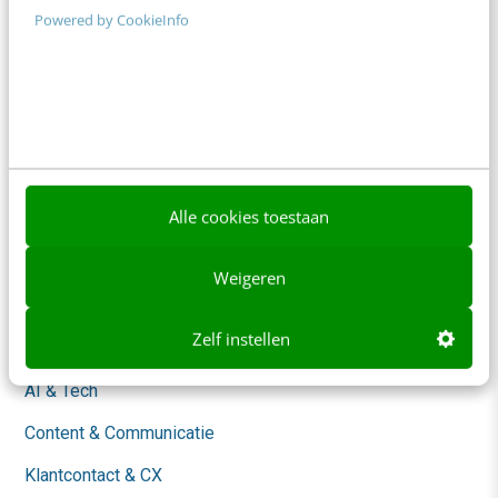
Powered by CookieInfo
Adverteren
Contact
Nieuwsbrieven
Over ons
Ons team
Alle cookies toestaan
Werken bij
Weigeren
Whitepapers
Zelf instellen
Blog
AI & Tech
Content & Communicatie
Klantcontact & CX