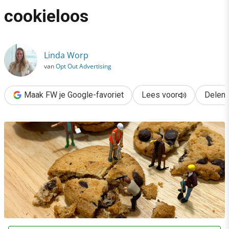
›
cookieloos
Van irritant naar relevant adverteren: kies voor cookieloos
Linda Worp
van
Opt Out Advertising
Maak FW je Google-favoriet
Lees voor
Delen