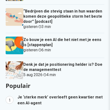
“Bedrijven die stevig staan in hun waarden
komen deze geopolitieke storm het beste
door” [podcast]
gisteren
·
3 min
·
Zo bouw je een AI die het niet met je eens
is [stappenplan]
gisteren
·
6 min
·
Denk je dat je positionering helder is? Doe
de managementtest
5 aug 2026
·
4 min
·
Populair
Je ‘sterke merk’ overleeft geen kwartier met
een AI-agent