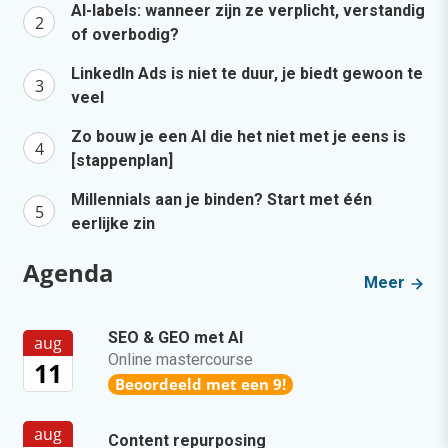
AI-labels: wanneer zijn ze verplicht, verstandig
of overbodig?
LinkedIn Ads is niet te duur, je biedt gewoon te
veel
Zo bouw je een AI die het niet met je eens is
[stappenplan]
Millennials aan je binden? Start met één
eerlijke zin
Agenda
Meer
SEO & GEO met AI
aug
Online mastercourse
11
Beoordeeld met een 9!
aug
Content repurposing