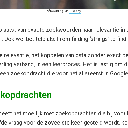
Afbeelding via
Pixabay
laatst van exacte zoekwoorden naar relevantie in 
n
. Ook wel betiteld als: From finding ‘strings’ to findi
e relevantie, het koppelen van data zonder exact 
ling verband, is een leerproces. Het is lastig om d
een zoekopdracht die voor het allereerst in Google
kopdrachten
eft het moeilijk met zoekopdrachten die hij voor he
fde vraag voor de zoveelste keer gesteld wordt, k