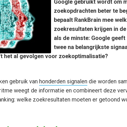
Google gebruikt wordt om m
zoekopdrachten beter te beg
bepaalt RankBrain mee welk
zoekresultaten krijgen in de
als de minste: Google geeft 
twee na belangrijkste signaa
t het al gevolgen voor zoekoptimalisatie?
en gebruik van
honderden signalen
die worden sam
oritme weegt de informatie en combineert deze ver
anking: welke zoekresultaten moeten er getoond w