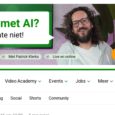
Video Academy
Events
Jobs
Meer
ng
Social
Shorts
Community