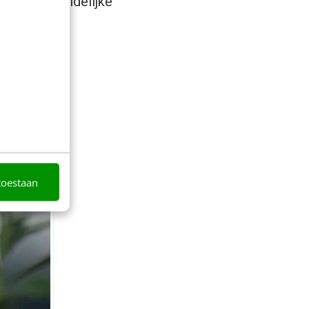
 wel een duidelijke
toestaan