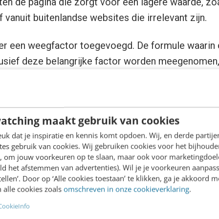
ten de pagina die zorgt voor een lagere waarde, zoal
f vanuit buitenlandse websites die irrelevant zijn.
er een weegfactor toegevoegd. De formule waarin 
clusief deze belangrijke factor worden meegenomen,
s in de rangorde van de zoekresultaten.
idelijk overzicht vind je op
The Periodic Table Of
atching maakt gebruik van cookies
k dat je inspiratie en kennis komt opdoen. Wij, en derde partij
es gebruik van cookies. Wij gebruiken cookies voor het bijhoude
 Google de relevantie?
en, om jouw voorkeuren op te slaan, maar ook voor marketingdoe
ld het afstemmen van advertenties). Wil je je voorkeuren aanpass
stellen’. Door op ‘Alle cookies toestaan’ te klikken, ga je akkoord m
 bepaald door exact gelijke woorden of woordcombi
 alle cookies zoals
omschreven in onze cookieverklaring
.
3
Hummingbird
lanceerde. Hummingbird maakt het 
CookieInfo