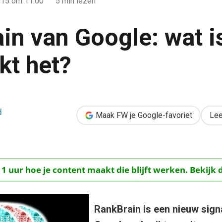
015
om 11:00
5 min lezen
in van Google: wat i
kt het?
t is het en hoe werkt het?
d
Maak FW je Google-favoriet
Lee
 1 uur hoe je content maakt die blijft werken. Bekijk 
RankBrain is een nieuw sign