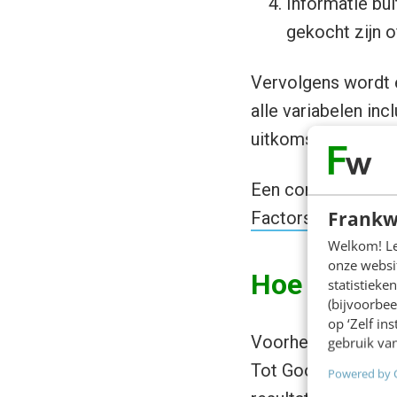
Informatie bui
gekocht zijn o
Vervolgens wordt 
alle variabelen in
uitkomst een plaat
Een compleet en du
Frankw
Factors
.
Welkom! Leu
onze websit
Hoe bepaalt
statistiek
(bijvoorbee
op ‘Zelf in
Voorheen werd dat
gebruik van
Tot Google in 201
Powered by 