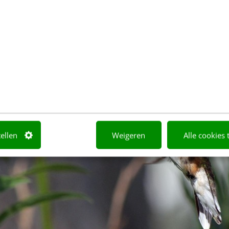
 geven die niet exact dezelfde string bevatten, maar
 hebben.
tellen
Weigeren
Alle cookies 