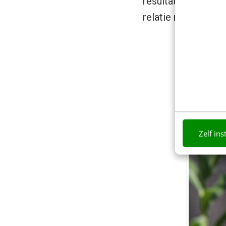
resultaten weer te
relatie met elkaar
Zelf ins