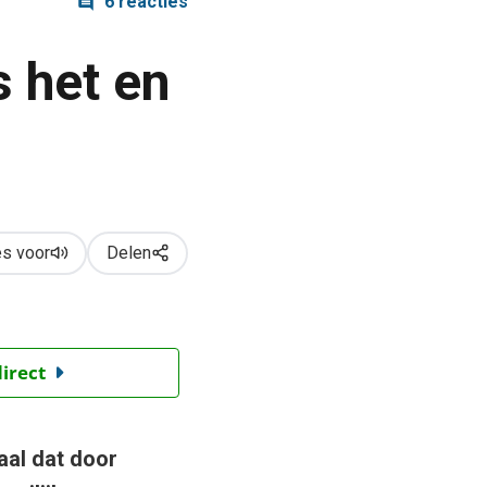
6 reacties
s het en
s voor
Delen
direct
aal dat door