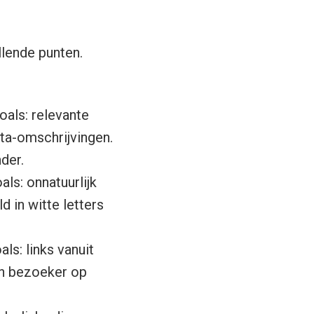
lende punten.
oals: relevante
ta-omschrijvingen.
der.
ls: onnatuurlijk
 in witte letters
ls: links vanuit
en bezoeker op