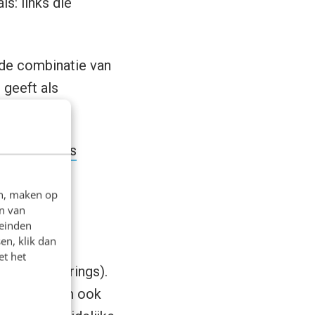
s: links die
de combinatie van
 geeft als
 SEO Success
en, maken op
n van
leinden
en, klik dan
et het
naties (strings).
mogelijk om ook