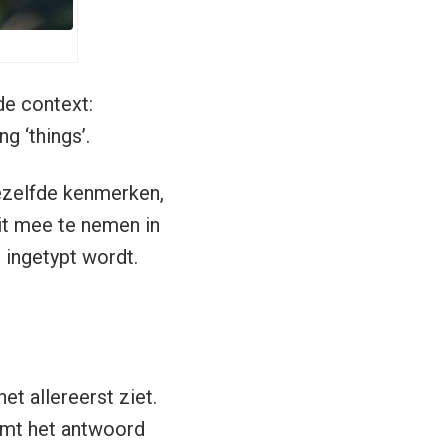
de context:
ng ‘things’.
dezelfde kenmerken,
it mee te nemen in
 ingetypt wordt.
t allereerst ziet.
omt het antwoord