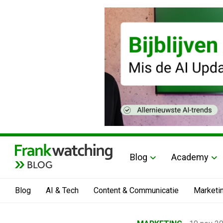
Blog
Academy
BLOG
Blog
AI & Tech
Content & Communicatie
Marketi
Home