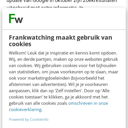
update van Google in oktober zijn zoekresultaten
uitgebreid met extra informatie. In…
Keesjan Deelstra
·
13 jaar geleden
Frankwatching maakt gebruik van
cookies
Welkom! Leuk dat je inspiratie en kennis komt opdoen.
Wij, en derde partijen, maken op onze websites gebruik
van cookies. Wij gebruiken cookies voor het bijhouden
van statistieken, om jouw voorkeuren op te slaan, maar
ook voor marketingdoeleinden (bijvoorbeeld het
afstemmen van advertenties). Wil je je voorkeuren
aanpassen, klik dan op ‘Zelf instellen’. Door op ‘Alle
cookies toestaan’ te klikken, ga je akkoord met het
gebruik van alle cookies zoals
omschreven in onze
cookieverklaring
.
ONLINE MASTERCLASS
Powered by CookieInfo
De nieuwe SEO- & GEO-