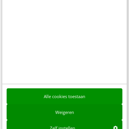
spelregels
In 2,5 uur van Google-first naar AI-first: zo wordt je
content beter gevonden. Schrijf je in en bekijk
direct.
Meer weten
Alle cookies toestaan
Weigeren
Zelf instellen
MARKETING