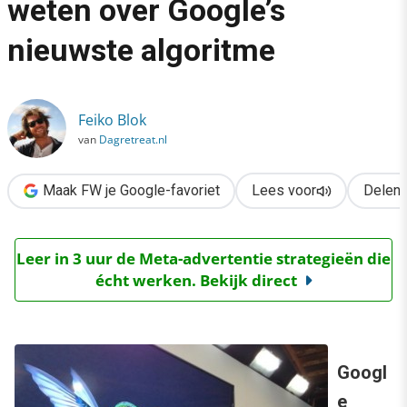
weten over Google’s
›
nieuwste algoritme
Hummingbird: wat je moet weten over Google’s nieuwste algor
Feiko Blok
van
Dagretreat.nl
Maak FW je Google-favoriet
Lees voor
Delen
Leer in 3 uur de Meta-advertentie strategieën die
écht werken. Bekijk direct
Googl
e