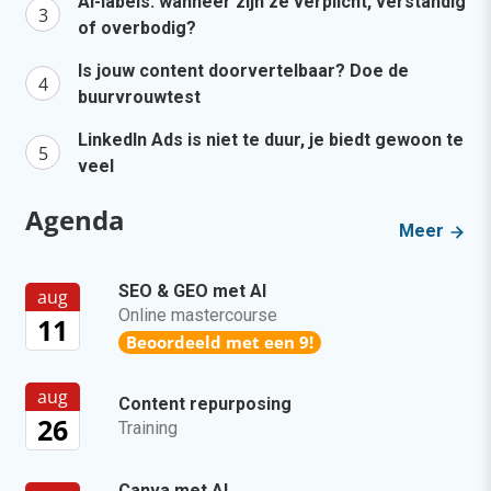
AI-labels: wanneer zijn ze verplicht, verstandig
of overbodig?
Is jouw content doorvertelbaar? Doe de
buurvrouwtest
LinkedIn Ads is niet te duur, je biedt gewoon te
veel
Agenda
Meer
SEO & GEO met AI
aug
Online mastercourse
11
Beoordeeld met een 9!
aug
Content repurposing
26
Training
Canva met AI