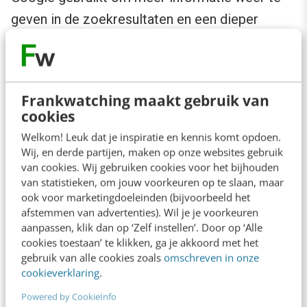
geven in de zoekresultaten en een dieper
begrip te krijgen van een website. Je ziet nu
dat het aantal followers op Google+ getoond
wordt in AdWords-advertenties.
Frankwatching maakt gebruik van
cookies
Al met al komt het er op neer dat linkbuilding
Welkom! Leuk dat je inspiratie en kennis komt opdoen.
(nog) organischer zal moeten zijn, wil het
Wij, en derde partijen, maken op onze websites gebruik
effect hebben op je positie in de
van cookies. Wij gebruiken cookies voor het bijhouden
van statistieken, om jouw voorkeuren op te slaan, maar
zoekresultaten.
ook voor marketingdoeleinden (bijvoorbeeld het
afstemmen van advertenties). Wil je je voorkeuren
aanpassen, klik dan op ‘Zelf instellen’. Door op ‘Alle
Wat is nog meer veranderd?
cookies toestaan’ te klikken, ga je akkoord met het
gebruik van alle cookies zoals
omschreven in onze
cookieverklaring
.
Naast deze veranderingen zijn er nog een
aantal punten om op te letten:
Powered by CookieInfo