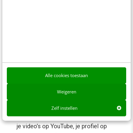
hoe dan ook blijven afstraffen, een trend
die al jaren geleden is ingezet.
Kwaliteit wordt nog belangrijker
.
Hummingbird geeft de voorkeur aan
relevante content en niet meer aan
pagina’s met alleen maar een hoge
Pagerank
. Maak dus content die
problemen oplost of mensen iets leert. En
Alle cookies toestaan
gebruik
Authorship
. Dit is heel gemakkelijk
en ontzettend belangrijk.
Weigeren
Hoewel nooit is bewezen dat dit impact
heeft, is het aan te raden om
Google-
Zelf instellen
gerelateerde websites
te gebruiken. Zet
je video’s op YouTube, je profiel op