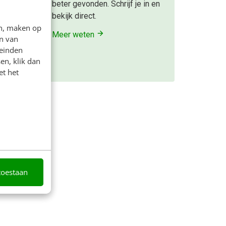
omen.
beter gevonden. Schrijf je in en
bekijk direct.
ds
en, maken op
Meer weten
n van
leinden
en, klik dan
et het
toestaan