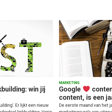
MARKETING
building: win jij
Google
conten
content, is een j
lding’. Er lijkt een nieuw
De eerste maand van het jaa
erdeel linkbuilding. Vorig
marketingeuro’s aan uitgev