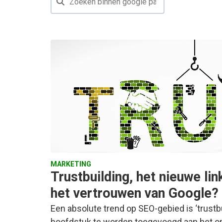
MARKETING
Trustbuilding, het nieuwe link
het vertrouwen van Google?
Een absolute trend op SEO-gebied is ‘trustbui
hoofdstuk te worden toegevoegd aan het ond