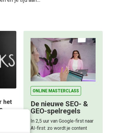
ONLINE MASTERCLASS
r het
De nieuwe SEO- &
s
GEO-spelregels
rleden
In 2,5 uur van Google-first naar
hoger
AI-first: zo wordt je content