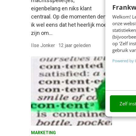
machtsspelletjes,
Frankw
vernie
eigenbelang en niks klant
Hummin
centraal. Op die momenten denk
Welkom! Leu
onze websit
deze r
ik wel eens dat het heerlijk moet
statistiek
2013 l
zijn om…
(bijvoorbee
op ‘Zelf in
Ilse Jonker
·
12 jaar geleden
Feiko B
gebruik van
Powered by 
Zelf ins
MARKETING