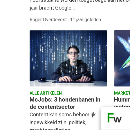
jaar bracht Google…
Roger Overdevest
·
11 jaar geleden
ALLE ARTIKELEN
MARKET
McJobs: 3 hondenbanen in
Hummi
de contentsector
weten
nieuw
Content kan soms behoorlijk
Google
ingewikkeld zijn: politiek,
regelm