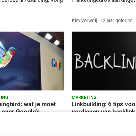
Kim Verweij
·
12 jaar geleden
ING
MARKETING
ngbird: wat je moet
Linkbuilding: 6 tips voo
 over Google’s
verdienen van backlink
ste algoritme
Linkbuilding werd in het ve
 levert met enige
vaak gezien als trucje om 
aat een nieuw of