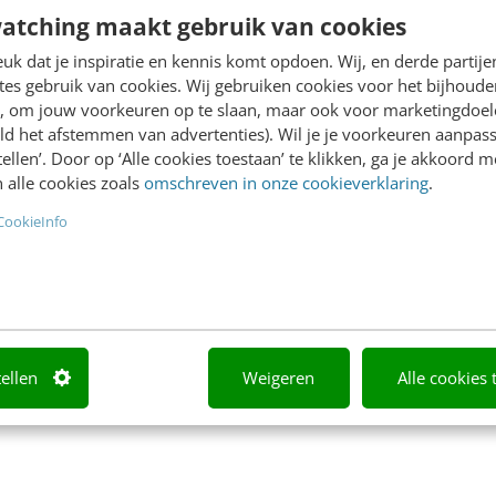
in de zoekresultaten te k
atching maakt gebruik van cookies
uwend algoritme.
Zoekmachines kunnen
gbird is het recenste in
tegenwoordig echter stee
k dat je inspiratie en kennis komt opdoen. Wij, en derde partij
es gebruik van cookies. Wij gebruiken cookies voor het bijhoude
eeks. Op 27 september
beter…
en, om jouw voorkeuren op te slaan, maar ook voor marketingdoe
anceerde…
ld het afstemmen van advertenties). Wil je je voorkeuren aanpass
stellen’. Door op ‘Alle cookies toestaan’ te klikken, ga je akkoord m
lok
·
13 jaar geleden
Eric Bakker
·
13 jaar geleden
 alle cookies zoals
omschreven in onze cookieverklaring
.
CookieInfo
tellen
Weigeren
Alle cookies 