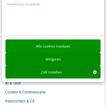
Powered by CookieInfo
Adverteren
Contact
Nieuwsbrieven
Over ons
Ons team
Alle cookies toestaan
Werken bij
Weigeren
Whitepapers
Zelf instellen
Blog
AI & Tech
Content & Communicatie
Klantcontact & CX