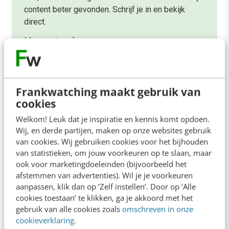
content beter gevonden. Schrijf je in en bekijk
direct.
Meer weten
Frankwatching maakt gebruik van
cookies
Welkom! Leuk dat je inspiratie en kennis komt opdoen.
Contact
Redactie
Wij, en derde partijen, maken op onze websites gebruik
van cookies. Wij gebruiken cookies voor het bijhouden
redactie@frankwatching.com
van statistieken, om jouw voorkeuren op te slaan, maar
+31 30 200 1045
ook voor marketingdoeleinden (bijvoorbeeld het
afstemmen van advertenties). Wil je je voorkeuren
Tarieven
aanpassen, klik dan op ‘Zelf instellen’. Door op ‘Alle
Meer contactopties
cookies toestaan’ te klikken, ga je akkoord met het
gebruik van alle cookies zoals
omschreven in onze
cookieverklaring
.
Frankwatching