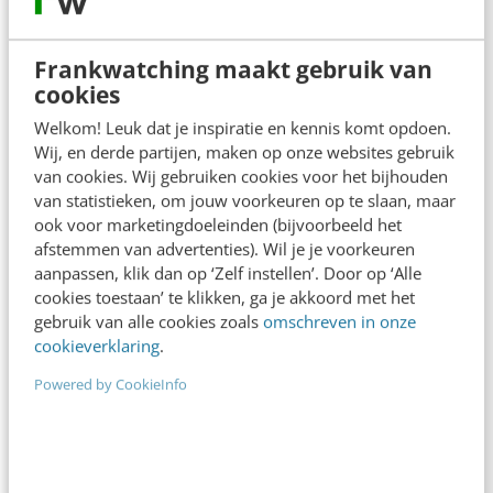
Frankwatching maakt gebruik van
cookies
Welkom! Leuk dat je inspiratie en kennis komt opdoen.
Wij, en derde partijen, maken op onze websites gebruik
van cookies. Wij gebruiken cookies voor het bijhouden
MARKETING
van statistieken, om jouw voorkeuren op te slaan, maar
Social business tools: bouw je eigen
ook voor marketingdoeleinden (bijvoorbeeld het
projectomgeving met Podio
afstemmen van advertenties). Wil je je voorkeuren
Elk project verschilt. Soms werk je samen met
aanpassen, klik dan op ‘Zelf instellen’. Door op ‘Alle
met mensen uit je eigen organisatie, de andere
cookies toestaan’ te klikken, ga je akkoord met het
gebruik van alle cookies zoals
omschreven in onze
keer met klanten en mensen vanuit…
cookieverklaring
.
Tom Olsthoorn
·
14 jaar geleden
Powered by CookieInfo