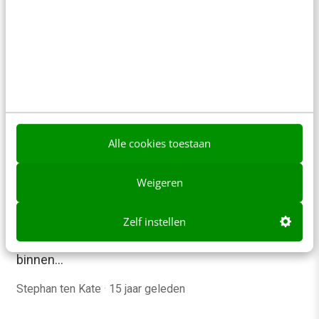
Alle cookies toestaan
MARKETING
Case study #socmedprak: dankzij social
media een social event
Weigeren
De term social media begint de hypetrekjes te
verliezen en er wordt meer nagedacht over de
Zelf instellen
verankering van de achterliggende attitudes
binnen…
Stephan ten Kate
·
15 jaar geleden