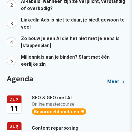
AI-labels: wanneer zijn ze verplicht, verstandig
of overbodig?
LinkedIn Ads is niet te duur, je biedt gewoon te
veel
Zo bouw je een AI die het niet met je eens is
[stappenplan]
Millennials aan je binden? Start met één
eerlijke zin
Agenda
Meer
SEO & GEO met AI
aug
Online mastercourse
11
Beoordeeld met een 9!
aug
Content repurposing