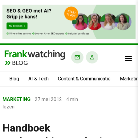
BLOG
Blog
AI & Tech
Content & Communicatie
Marketi
Home
MARKETING
27 mei 2012
4 min
›
lezen
Blog
›
Handboek
Marketing