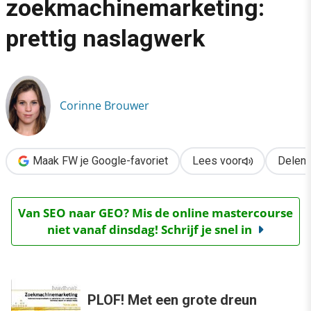
zoekmachinemarketing:
›
prettig naslagwerk
Handboek zoekmachinemarketing: prettig naslagwerk
Corinne Brouwer
Maak FW je Google-favoriet
Lees voor
Delen
Van SEO naar GEO? Mis de online mastercourse
niet vanaf dinsdag! Schrijf je snel in
PLOF! Met een grote dreun