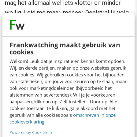
mag het allemaal wel iets vlotter en minder
wollig. Leid me maar, meneer Deelstra! Ik volg.
Wie nog meer?
Meer over het boek
Frankwatching maakt gebruik van
cookies
Titel:
Handboek
Welkom! Leuk dat je inspiratie en kennis komt opdoen.
Wij, en derde partijen, maken op onze websites gebruik
Zoekmachinemarketing
van cookies. Wij gebruiken cookies voor het bijhouden
(4e editie)
van statistieken, om jouw voorkeuren op te slaan, maar
ook voor marketingdoeleinden (bijvoorbeeld het
Auteur:
Keesjan Deelstra
afstemmen van advertenties). Wil je je voorkeuren
Uitgever:
Van Duuren
aanpassen, klik dan op ‘Zelf instellen’. Door op ‘Alle
cookies toestaan’ te klikken, ga je akkoord met het
Media
gebruik van alle cookies zoals
omschreven in onze
Jaar:
2010
cookieverklaring
.
Nummer:
9789059404533
Powered by CookieInfo