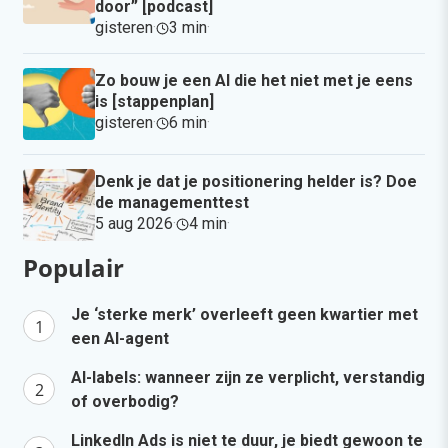
door” [podcast]
gisteren
·
3 min
·
Zo bouw je een AI die het niet met je eens
is [stappenplan]
gisteren
·
6 min
·
Denk je dat je positionering helder is? Doe
de managementtest
5 aug 2026
·
4 min
·
Populair
Je ‘sterke merk’ overleeft geen kwartier met
een AI-agent
AI-labels: wanneer zijn ze verplicht, verstandig
of overbodig?
LinkedIn Ads is niet te duur, je biedt gewoon te