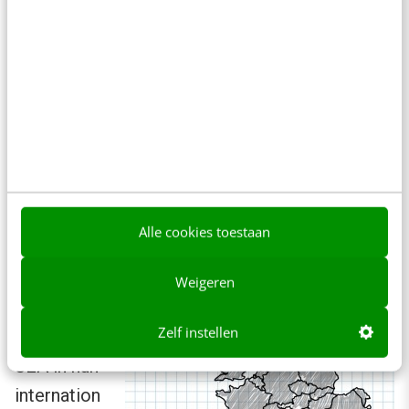
Duitstalige productpagina’s gericht op
Duitsland en Zwitserland. In de praktijk zijn er
maar weinig webshops die hreflang-tags goed
toepassen. Lees meer over
internationale SEO
.
7. Voer een nieuwe
zoekwoordenanalyse uit voor je SEA-
campagnes
Alle cookies toestaan
Veel
Weigeren
webshops
Zelf instellen
gebruiken
SEA in hun
internation