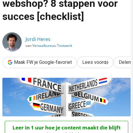
webshop? 8 stappen voor
›
succes [checklist]
Europa veroveren met je webshop? 8 stappen voor succes [chec
Jordi Heres
van
Vertaalbureau Textwerk
Maak FW je Google-favoriet
Lees voor
Delen
Leer in 1 uur hoe je content maakt die blijft