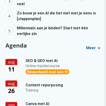
veel
Zo bouw je een AI die het niet met je eens is
[stappenplan]
Millennials aan je binden? Start met één
eerlijke zin
Agenda
Meer
SEO & GEO met AI
aug
Online mastercourse
11
Beoordeeld met een 9!
aug
Content repurposing
26
Training
Canva met AI
sep