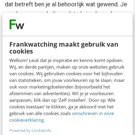
dat betreft ben je al behoorlijk wat gewend. Je
zou kunnen verdedigen dat als je al aan de
Nederlandse regels voldoet, je ook zult
voldoen aan de (over het algemeen minder
strenge) regels in het buitenland.
Frankwatching maakt gebruik van
cookies
Uitzondering op de regel is Duitsland. Het land
Welkom! Leuk dat je inspiratie en kennis komt opdoen.
Wij, en derde partijen, maken op onze websites gebruik
heeft de strengste privacy-regels van Europa.
van cookies. Wij gebruiken cookies voor het bijhouden
Daarnaast heerst bij onze oosterburen een
van statistieken, om jouw voorkeuren op te slaan, maar
ook voor marketingdoeleinden (bijvoorbeeld het
zelfreguleringscultuur. Concurrenten kunnen
afstemmen van advertenties). Wil je je voorkeuren
fouten in jouw voorwaarden melden en
aanpassen, klik dan op ‘Zelf instellen’. Door op ‘Alle
cookies toestaan’ te klikken, ga je akkoord met het
advocatenkantoren die deze fouten herkennen
gebruik van alle cookies zoals
omschreven in onze
kunnen de gemaakte kosten op jou verhalen. De
cookieverklaring
.
kosten van deze
abmahnungen
kunnen
Powered by CookieInfo