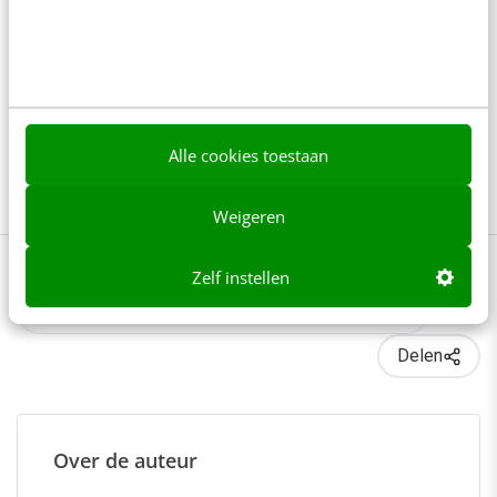
NieuwsAlert
ABN AMRO
Communicatie
Content
Crisiscommunicatie
Alle cookies toestaan
VUmc
Weigeren
Zelf instellen
0 reacties - Plaats als eerste een reactie!
Delen
Over de auteur