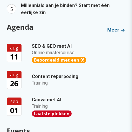
Millennials aan je binden? Start met één
eerlijke zin
Agenda
Meer
SEO & GEO met AI
aug
Online mastercourse
11
Beoordeeld met een 9!
aug
Content repurposing
26
Training
Canva met AI
sep
Training
01
Laatste plekken
Events