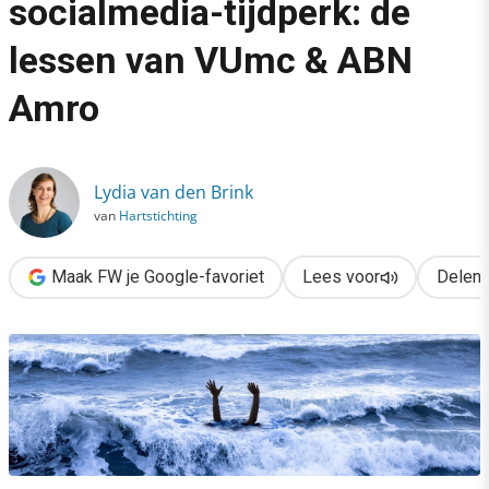
socialmedia-tijdperk: de
›
lessen van VUmc & ABN
Crisiscommunicatie in het socialmedia-tijdperk: de lessen v
Amro
Lydia van den Brink
van
Hartstichting
Maak FW je Google-favoriet
Lees voor
Delen