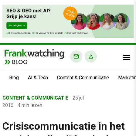
BLOG
Blog
AI & Tech
Content & Communicatie
Marketi
Home
CONTENT & COMMUNICATIE
25 jul
›
2016
4 min lezen
Blog
›
Crisiscommunicatie in het
Content & Communicatie