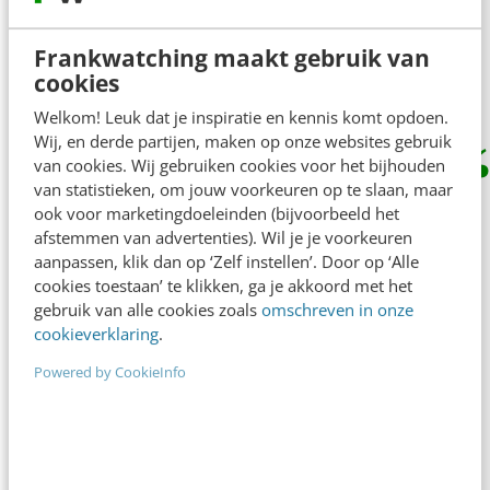
Not everything that counts, can be
counted. Not everything that can be
Frankwatching maakt gebruik van
counted, counts.
cookies
Welkom! Leuk dat je inspiratie en kennis komt opdoen.
Wij, en derde partijen, maken op onze websites gebruik
van cookies. Wij gebruiken cookies voor het bijhouden
van statistieken, om jouw voorkeuren op te slaan, maar
Meten is weten
ook voor marketingdoeleinden (bijvoorbeeld het
afstemmen van advertenties). Wil je je voorkeuren
Relevante content levert harde resultaten op.
aanpassen, klik dan op ‘Zelf instellen’. Door op ‘Alle
cookies toestaan’ te klikken, ga je akkoord met het
Dit meet ABN AMRO door onderzoek te doen
gebruik van alle cookies zoals
omschreven in onze
naar de
Share of Voice
. Met deze metric kun je
cookieverklaring
.
(via merkonderzoek bij mensen die wel en
Powered by CookieInfo
geen socialmedia-uitingen hebben gezien)
nagaan of de bank genoemd wordt als partij
voor bepaalde thema’s (bijvoorbeeld