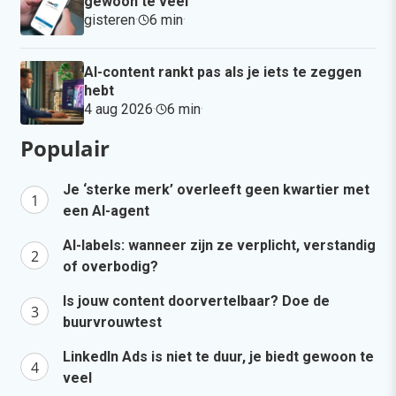
gewoon te veel
gisteren
·
6 min
·
AI-content rankt pas als je iets te zeggen
hebt
4 aug 2026
·
6 min
·
Populair
Je ‘sterke merk’ overleeft geen kwartier met
een AI-agent
AI-labels: wanneer zijn ze verplicht, verstandig
of overbodig?
Is jouw content doorvertelbaar? Doe de
buurvrouwtest
LinkedIn Ads is niet te duur, je biedt gewoon te
veel