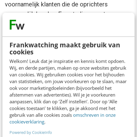
voornamelijk klanten die de oprichters
persoonlijk kenden. Een studiegenoot, een
broer, een neef, een oud-collega. Naarmate ze
groter werden (en steeds nieuwe
proefpersonen nodig hadden), boden ze
Frankwatching maakt gebruik van
cookies
korting en extra opslag aan in ruil voor de
Welkom! Leuk dat je inspiratie en kennis komt opdoen.
mening van de klant.
Wij, en derde partijen, maken op onze websites gebruik
van cookies. Wij gebruiken cookies voor het bijhouden
Virgin Atlantic
van statistieken, om jouw voorkeuren op te slaan, maar
ook voor marketingdoeleinden (bijvoorbeeld het
afstemmen van advertenties). Wil je je voorkeuren
Virgin Atlantic vraagt ook om feedback van
aanpassen, klik dan op ‘Zelf instellen’. Door op ‘Alle
cookies toestaan’ te klikken, ga je akkoord met het
klanten. In de jonge jaren belde de CEO, Richard
gebruik van alle cookies zoals
omschreven in onze
Branson, klanten op om te vragen hoe de vlucht
cookieverklaring
.
beviel. Wat vonden ze van het eten? Was de
Powered by CookieInfo