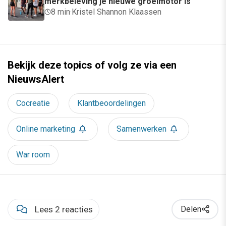
merkbeleving je nieuwe groeimotor is
8 min
·
Kristel Shannon Klaassen
Bekijk deze topics of volg ze via een
NieuwsAlert
Cocreatie
Klantbeoordelingen
Online marketing
Samenwerken
War room
Lees 2 reacties
Delen