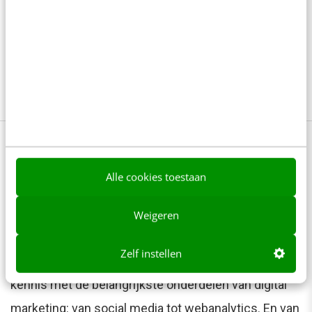
geïnteresseerd zijn in generaal McChrystal,
lees dan het boek
Team of Teams
(aff.).
Afbeeldingen met dank aan 123RF.
De basis van online marketing in 2
dagen [training]
Alle cookies toestaan
De groten (en minder groten) der aarde weten het:
Weigeren
zonder marketingstrategie geen online succes.
Zelf instellen
Maak tijdens de training Online marketing (basis)
kennis met de belangrijkste onderdelen van digital
marketing: van social media tot webanalytics. En van