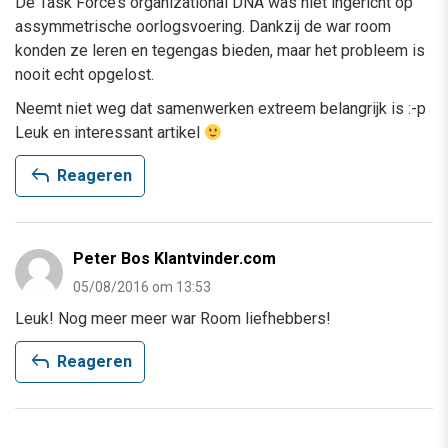
De Task Force’s organizational DNA was niet ingericht op
assymmetrische oorlogsvoering. Dankzij de war room
konden ze leren en tegengas bieden, maar het probleem is
nooit echt opgelost.
Neemt niet weg dat samenwerken extreem belangrijk is :-p
Leuk en interessant artikel
reply
Reageren
Peter Bos Klantvinder.com
05/08/2016 om 13:53
Leuk! Nog meer meer war Room liefhebbers!
reply
Reageren