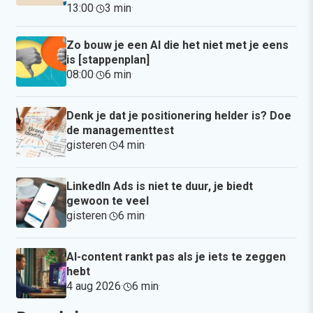
13:00
·
3 min
·
Zo bouw je een AI die het niet met je eens
is [stappenplan]
08:00
·
6 min
·
Denk je dat je positionering helder is? Doe
de managementtest
gisteren
·
4 min
·
LinkedIn Ads is niet te duur, je biedt
gewoon te veel
gisteren
·
6 min
·
AI-content rankt pas als je iets te zeggen
hebt
4 aug 2026
·
6 min
·