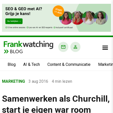
BLOG
Blog
AI & Tech
Content & Communicatie
Marketi
Home
MARKETING
3 aug 2016
4 min lezen
›
Blog
Samenwerken als Churchill,
›
start je eigen war room
Marketing