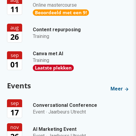
aug
Online mastercourse
11
Beoordeeld met een 9!
aug
Content repurposing
26
Training
Canva met AI
sep
Training
01
Laatste plekken
Events
Meer
sep
Conversational Conference
17
Event
·
Jaarbeurs Utrecht
nov
AI Marketing Event
Event
·
Jaarbeurs Utrecht