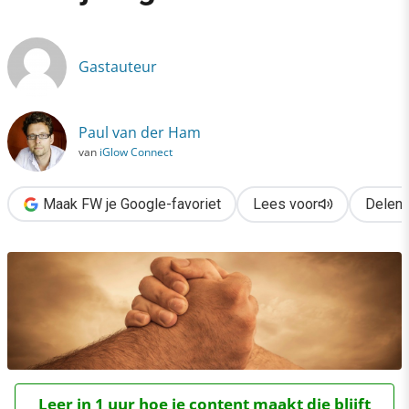
›
Samenwerken als Churchill, start je eigen war room
Gastauteur
Paul van der Ham
van
iGlow Connect
Maak FW je Google-favoriet
Lees voor
Delen
Leer in 1 uur hoe je content maakt die blijft