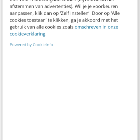
afstemmen van advertenties). Wil je je voorkeuren
aanpassen, klik dan op ‘Zelf instellen’. Door op ‘Alle
cookies toestaan’ te klikken, ga je akkoord met het
gebruik van alle cookies zoals
omschreven in onze
cookieverklaring
.
Powered by CookieInfo
KLANTCONTACT & CX
Doorloop jij de klantfeedback-loop? 3
principes voor meer sales
Het kan best een uitdaging zijn om goede
feedback te verkrijgen van je bezoekers. Je wilt
ervoor zorgen dat ze van interesse…
Udesh Jadnanansing
·
10 jaar geleden