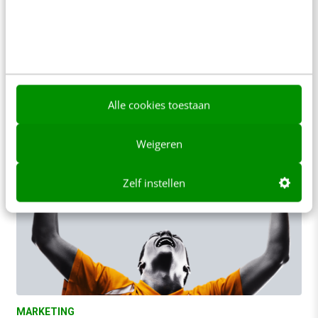
voor optimaal inzicht
Bedrijven die online diensten aanbieden, hebben
op de achtergrond complexe IT- processen
draaien met daarop een zo gebruiksvriendelijk
mogelijke interface. De consument…
Alle cookies toestaan
Udesh Jadnanansing
·
10 jaar geleden
Weigeren
Zelf instellen
MARKETING