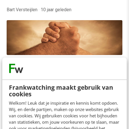
Bart Versteijlen
·
10 jaar geleden
MARKETING
Samenwerken als Churchill, start je eigen
war room
Samenwerken is belangrijk, het wordt ons met de
Frankwatching maakt gebruik van
paplepel ingegoten. Op de basisschool worden er
cookies
projecten georganiseerd waarin je leert
Welkom! Leuk dat je inspiratie en kennis komt opdoen.
samenwerken. Tijdens…
Wij, en derde partijen, maken op onze websites gebruik
van cookies. Wij gebruiken cookies voor het bijhouden
Gastauteur & Paul van der Ham
·
10 jaar geleden
van statistieken, om jouw voorkeuren op te slaan, maar
ook voor marketingdoeleinden (bijvoorbeeld het