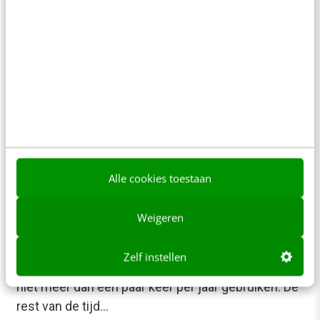
Joost Steins Bisschop
·
14 jaar geleden
Alle cookies toestaan
MARKETING
Weigeren
Het spel van referenties: ieder z’n oordeel
bij Airbnb
Zelf instellen
Een particulier die een kettingzaag heeft zal hem
niet meer dan een paar keer per jaar gebruiken. De
rest van de tijd…