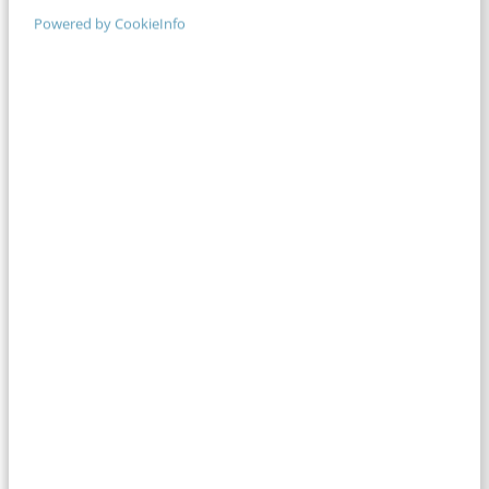
Wendy Geurkink
·
14 jaar geleden
Powered by CookieInfo
MARKETING
Klantwijsheid en klantkennis: een schat van
ongekende omvang
Een bedrijf heeft klanten, zo is te hopen. Deze
klanten hebben kennis, van diverse aard. Het kan
kennis over het product of…