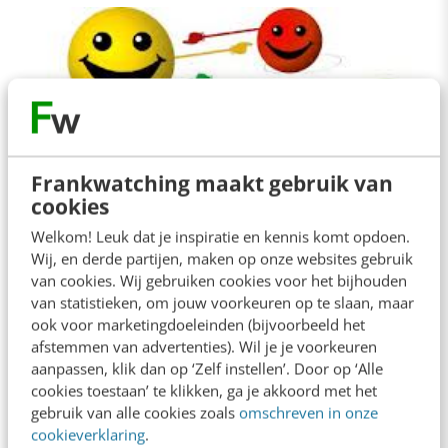
Frankwatching maakt gebruik van
cookies
Welkom! Leuk dat je inspiratie en kennis komt opdoen.
Wij, en derde partijen, maken op onze websites gebruik
AI & TECH
Werkt jouw klantenservice al community
van cookies. Wij gebruiken cookies voor het bijhouden
van statistieken, om jouw voorkeuren op te slaan, maar
based?
ook voor marketingdoeleinden (bijvoorbeeld het
Lang was operational excellence de dominante
afstemmen van advertenties). Wil je je voorkeuren
strategie in de boardroom. De cijfers waren
aanpassen, klik dan op ‘Zelf instellen’. Door op ‘Alle
leidend, niet de klant. De mensgerichte focus vindt
cookies toestaan’ te klikken, ga je akkoord met het
langzaam…
gebruik van alle cookies zoals
omschreven in onze
cookieverklaring
.