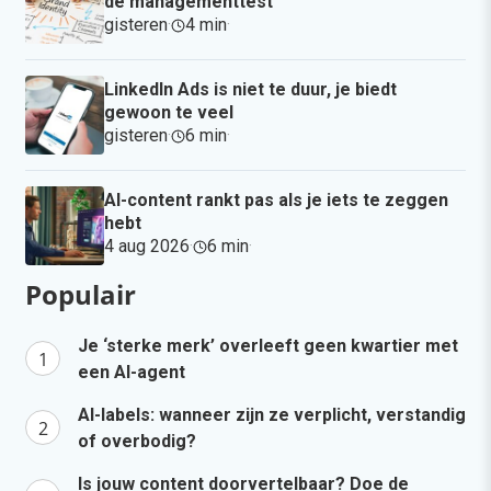
de managementtest
gisteren
·
4 min
·
LinkedIn Ads is niet te duur, je biedt
gewoon te veel
gisteren
·
6 min
·
AI-content rankt pas als je iets te zeggen
hebt
4 aug 2026
·
6 min
·
Populair
Je ‘sterke merk’ overleeft geen kwartier met
een AI-agent
AI-labels: wanneer zijn ze verplicht, verstandig
of overbodig?
Is jouw content doorvertelbaar? Doe de