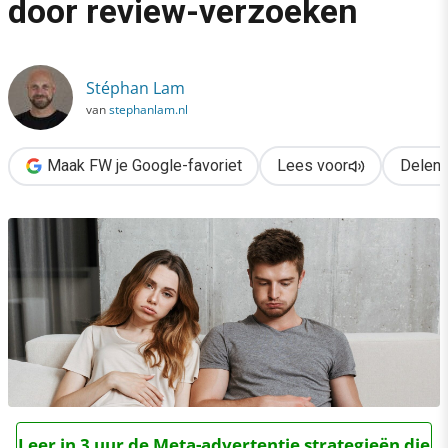
door review-verzoeken
›
Help! We worden overspoeld door review-verzoeken
Stéphan Lam
van
stephanlam.nl
Maak FW je Google-favoriet
Lees voor
Delen
Leer in 3 uur de Meta-advertentie strategieën die