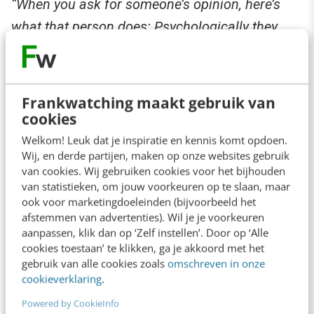
“When you ask for someone’s opinion, here’s
what that person does: Psychologically they
take a half step back from you. They separate
and they go into themselves to find an answer.
Here’s what I’m going to recommend that you
Frankwatching maakt gebruik van
say instead. Can you give me your — not
cookies
opinion — can you give me your advice on this?
Welkom! Leuk dat je inspiratie en kennis komt opdoen.
Wij, en derde partijen, maken op onze websites gebruik
Here’s what the research shows. Asking for
van cookies. Wij gebruiken cookies voor het bijhouden
advice causes them to take a half step towards
van statistieken, om jouw voorkeuren op te slaan, maar
ook voor marketingdoeleinden (bijvoorbeeld het
you psychologically, to put themselves in a
afstemmen van advertenties). Wil je je voorkeuren
partnership, collaborative, cooperative state of
aanpassen, klik dan op ‘Zelf instellen’. Door op ‘Alle
cookies toestaan’ te klikken, ga je akkoord met het
mind. And the research shows they then
gebruik van alle cookies zoals
omschreven in onze
become more supportive of your plan or idea
cookieverklaring
.
before they experience it.”
Powered by CookieInfo