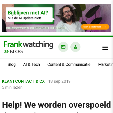
BLOG
Blog
AI & Tech
Content & Communicatie
Marketi
Home
KLANTCONTACT & CX
18 sep 2019
›
5 min lezen
Blog
›
Help! We worden overspoeld
Klantcontact & CX