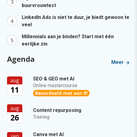
buurvrouwtest
LinkedIn Ads is niet te duur, je biedt gewoon te
veel
Millennials aan je binden? Start met één
eerlijke zin
Agenda
Meer
SEO & GEO met AI
aug
Online mastercourse
11
Beoordeeld met een 9!
aug
Content repurposing
26
Training
Canva met AI
sep