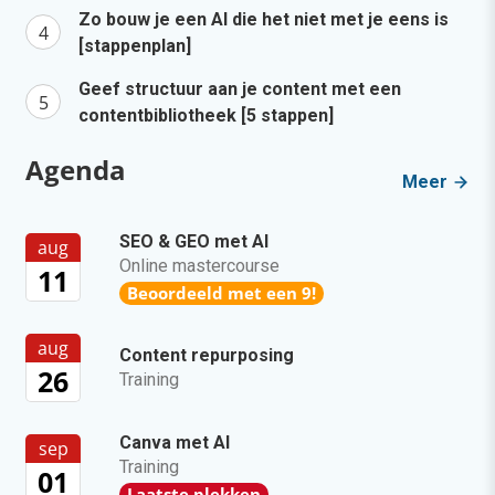
Zo bouw je een AI die het niet met je eens is
[stappenplan]
Geef structuur aan je content met een
contentbibliotheek [5 stappen]
Agenda
Meer
SEO & GEO met AI
aug
Online mastercourse
11
Beoordeeld met een 9!
aug
Content repurposing
26
Training
Canva met AI
sep
Training
01
Laatste plekken