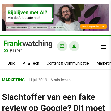
BLOG
Blog
AI & Tech
Content & Communicatie
Marketi
Home
MARKETING
11 jul 2019
6 min lezen
›
Blog
Slachtoffer van een fake
›
review op Google? Dit moet
Marketing