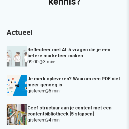
kennis?
Actueel
Reflecteer met AI: 5 vragen die je een
betere marketeer maken
09:00
·
3 min
·
Je merk opleveren? Waarom een PDF niet
meer genoeg is
gisteren
·
5 min
·
Geef structuur aan je content met een
contentbibliotheek [5 stappen]
gisteren
·
4 min
·