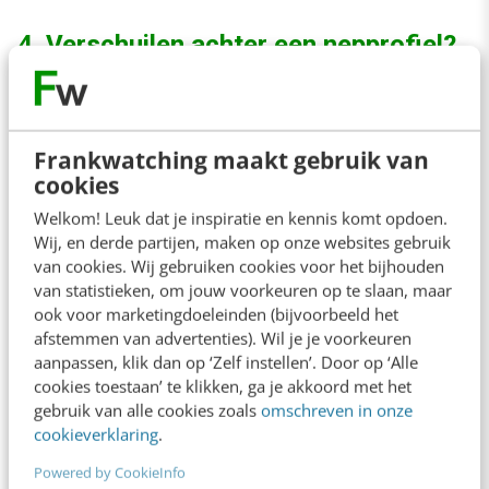
4. Verschuilen achter een nepprofiel?
Vraag de NAW gegevens op
Soms zit er niets anders op dan de NAW-
Frankwatching maakt gebruik van
gegevens (naam, adres en woonplaats) van de
cookies
reviewer op te vragen bij Google. Omdat deze
Welkom! Leuk dat je inspiratie en kennis komt opdoen.
Wij, en derde partijen, maken op onze websites gebruik
gegevens privacygevoelig zijn, mag Google
van cookies. Wij gebruiken cookies voor het bijhouden
deze niet zomaar doorgeven aan derden. Er
van statistieken, om jouw voorkeuren op te slaan, maar
moet in dit geval altijd een belangenafweging
ook voor marketingdoeleinden (bijvoorbeeld het
afstemmen van advertenties). Wil je je voorkeuren
worden gemaakt tussen het privacybelang van
aanpassen, klik dan op ‘Zelf instellen’. Door op ‘Alle
de reviewer en het belang van het benadeelde
cookies toestaan’ te klikken, ga je akkoord met het
gebruik van alle cookies zoals
omschreven in onze
bedrijf. Voor het al dan niet doorgeven van
cookieverklaring
.
NAW-gegevens geldt overigens niet als
Powered by CookieInfo