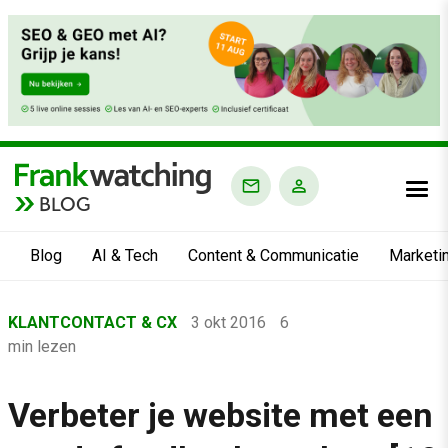
BLOG
Blog
AI & Tech
Content & Communicatie
Marketi
Home
KLANTCONTACT & CX
3 okt 2016
6
›
min lezen
Blog
›
Verbeter je website met een
Klantcontact & CX