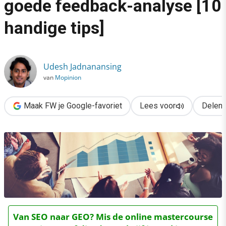
goede feedback-analyse [10
›
handige tips]
Verbeter je website met een goede feedback-analyse [10 handi
Udesh Jadnanansing
van
Mopinion
Maak FW je Google-favoriet
Lees voor
Delen
Van SEO naar GEO? Mis de online mastercourse