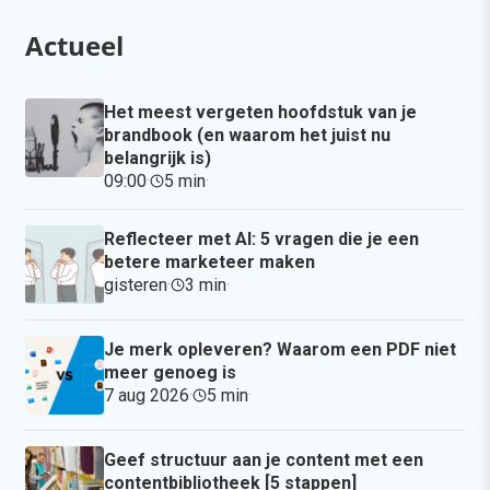
Actueel
Het meest vergeten hoofdstuk van je
brandbook (en waarom het juist nu
belangrijk is)
09:00
·
5 min
·
Reflecteer met AI: 5 vragen die je een
betere marketeer maken
gisteren
·
3 min
·
Je merk opleveren? Waarom een PDF niet
meer genoeg is
7 aug 2026
·
5 min
·
Geef structuur aan je content met een
contentbibliotheek [5 stappen]