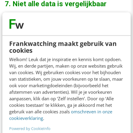
7. Niet alle data is vergelijkbaar
Het kan zijn dat je data uit verschillende regio’s,
verschillende afdelingen of verschillende
feedbackresultaten wilt vergelijken. Dit kan
Frankwatching maakt gebruik van
heel misleidend zijn. Je wilt dus appels met
cookies
appels vergelijken. Wanneer je geen rekening
Welkom! Leuk dat je inspiratie en kennis komt opdoen.
Wij, en derde partijen, maken op onze websites gebruik
houdt met de context van de resultaten (zelfs
van cookies. Wij gebruiken cookies voor het bijhouden
als ze gerelateerd lijken te zijn) kan dat een
van statistieken, om jouw voorkeuren op te slaan, maar
ook voor marketingdoeleinden (bijvoorbeeld het
volledig incorrect beeld opleveren van de
afstemmen van advertenties). Wil je je voorkeuren
werkelijke situatie.
aanpassen, klik dan op ‘Zelf instellen’. Door op ‘Alle
cookies toestaan’ te klikken, ga je akkoord met het
gebruik van alle cookies zoals
omschreven in onze
cookieverklaring
.
Powered by CookieInfo