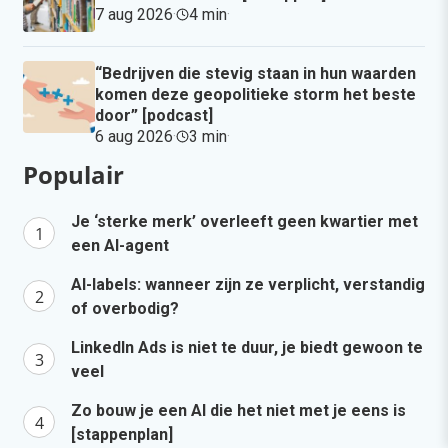
7 aug 2026
·
4 min
·
“Bedrijven die stevig staan in hun waarden
komen deze geopolitieke storm het beste
door” [podcast]
6 aug 2026
·
3 min
·
Populair
Je ‘sterke merk’ overleeft geen kwartier met
een AI-agent
AI-labels: wanneer zijn ze verplicht, verstandig
of overbodig?
LinkedIn Ads is niet te duur, je biedt gewoon te
veel
Zo bouw je een AI die het niet met je eens is
[stappenplan]