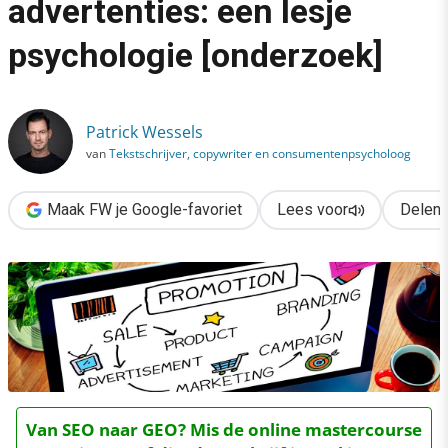
advertenties: een lesje
›
psychologie [onderzoek]
Productfoto’s in je advertenties: een lesje psychologie [onderz
Patrick Wessels
van
Tekstschrijver, copywriter en consumentenpsycholoog
Maak FW je Google-favoriet
Lees voor
Delen
Van SEO naar GEO? Mis de online mastercourse