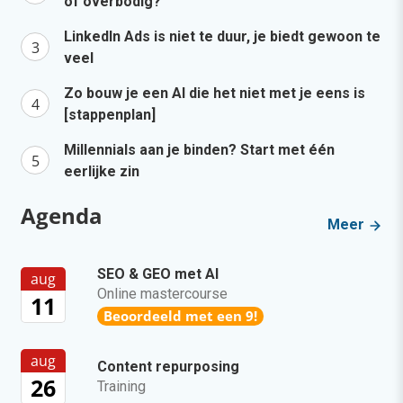
of overbodig?
LinkedIn Ads is niet te duur, je biedt gewoon te
veel
Zo bouw je een AI die het niet met je eens is
[stappenplan]
Millennials aan je binden? Start met één
eerlijke zin
Agenda
Meer
SEO & GEO met AI
aug
Online mastercourse
11
Beoordeeld met een 9!
aug
Content repurposing
26
Training