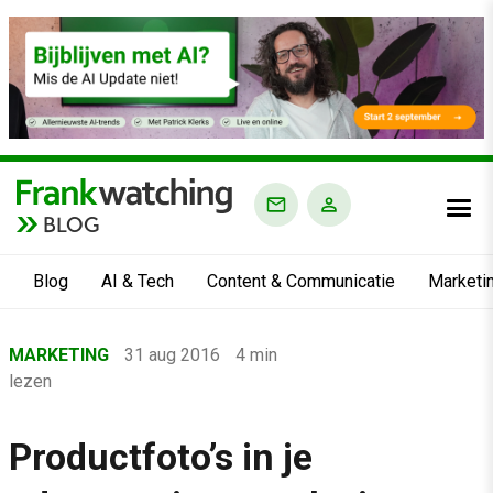
BLOG
Blog
AI & Tech
Content & Communicatie
Marketi
Home
MARKETING
31 aug 2016
4 min
›
lezen
Blog
›
Productfoto’s in je
Marketing