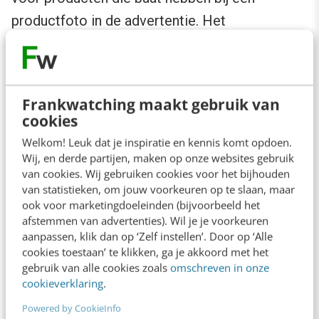
productfoto in de advertentie. Het
wetenschappelijk psychologisch voordeel is
van toepassing op producten waarmee je op
basis van sterke inhoudelijke claims wilt
Frankwatching maakt gebruik van
overtuigen. Je kunt dan denken aan de ‘zachte
cookies
en verzorgde oksels’ van Dove of het ‘stressvrij
Welkom! Leuk dat je inspiratie en kennis komt opdoen.
en eenvoudig afscheuren’ van Toppits. Het zijn
Wij, en derde partijen, maken op onze websites gebruik
van cookies. Wij gebruiken cookies voor het bijhouden
inhoudelijke claims waarmee de marketeer ons
van statistieken, om jouw voorkeuren op te slaan, maar
wil overtuigen: het product is beter dan die van
ook voor marketingdoeleinden (bijvoorbeeld het
afstemmen van advertenties). Wil je je voorkeuren
de concurrentie.
aanpassen, klik dan op ‘Zelf instellen’. Door op ‘Alle
cookies toestaan’ te klikken, ga je akkoord met het
Overtuigen op basis van inhoudelijke
gebruik van alle cookies zoals
omschreven in onze
cookieverklaring
.
argumenten lukt alleen wanneer de doelgroep
Powered by CookieInfo
de centrale route tot overtuiging kiest. De