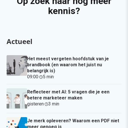
Op zoek naar nog meer
kennis?
Actueel
Het meest vergeten hoofdstuk van je
brandbook (en waarom het juist nu
belangrijk is)
09:00
·
5 min
·
Reflecteer met AI: 5 vragen die je een
betere marketeer maken
gisteren
·
3 min
·
Je merk opleveren? Waarom een PDF niet
meer genoeg is