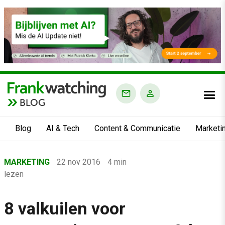
BLOG
Blog
AI & Tech
Content & Communicatie
Marketi
Home
MARKETING
22 nov 2016
4 min
›
lezen
Blog
›
8 valkuilen voor
Marketing