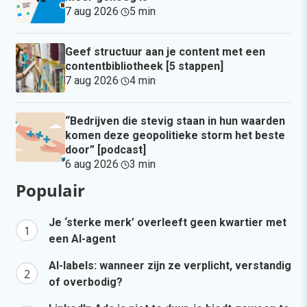
7 aug 2026
·
5 min
·
Geef structuur aan je content met een
contentbibliotheek [5 stappen]
7 aug 2026
·
4 min
·
“Bedrijven die stevig staan in hun waarden
komen deze geopolitieke storm het beste
door” [podcast]
6 aug 2026
·
3 min
·
Populair
Je ‘sterke merk’ overleeft geen kwartier met
een AI-agent
AI-labels: wanneer zijn ze verplicht, verstandig
of overbodig?