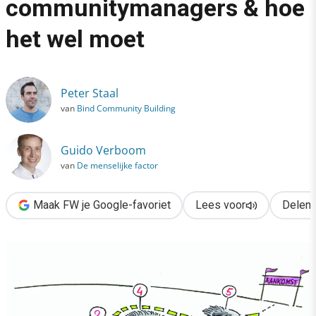
communitymanagers & hoe
›
het wel moet
8 valkuilen voor communitymanagers & hoe het wel moet
Peter Staal
van
Bind Community Building
Guido Verboom
van
De menselijke factor
Maak FW je Google-favoriet
Lees voor
Delen