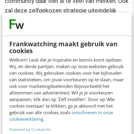
community daar niet al te veel van merken. Ook
zal deze zelfgekozen strategie uiteindelijk
leiden tot burn-out. Hoe groter de solo-
operatie, hoe slechter het met de community
gaat (je moet immers delegeren). Dit zal je
Frankwatching maakt gebruik van
weer proberen op te vangen door nog harder te
cookies
werken. Deze vicieuze cirkel doorbreek je pas
Welkom! Leuk dat je inspiratie en kennis komt opdoen.
Wij, en derde partijen, maken op onze websites gebruik
als je leden in de community aanwijst om taken
van cookies. Wij gebruiken cookies voor het bijhouden
van je over te nemen. Dat levert niet alleen
van statistieken, om jouw voorkeuren op te slaan, maar
ook voor marketingdoeleinden (bijvoorbeeld het
meer op, het zorgt ook voor meer plezier in je
afstemmen van advertenties). Wil je je voorkeuren
werk.
aanpassen, klik dan op ‘Zelf instellen’. Door op ‘Alle
cookies toestaan’ te klikken, ga je akkoord met het
gebruik van alle cookies zoals
omschreven in onze
8. Geen mandaat op hoog niveau
cookieverklaring
.
Powered by CookieInfo
Bij de meest succesvolle communities is er