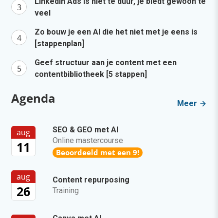
LinkedIn Ads is niet te duur, je biedt gewoon te
veel
Zo bouw je een AI die het niet met je eens is
[stappenplan]
Geef structuur aan je content met een
contentbibliotheek [5 stappen]
Agenda
Meer
SEO & GEO met AI
aug
Online mastercourse
11
Beoordeeld met een 9!
aug
Content repurposing
26
Training