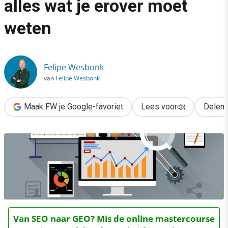
alles wat je erover moet
›
weten
Google Analytics 360 Suite: alles wat je erover moet weten
Felipe Wesbonk
van
Felipe Wesbonk
Maak FW je Google-favoriet
Lees voor
Delen
Van SEO naar GEO? Mis de online mastercourse