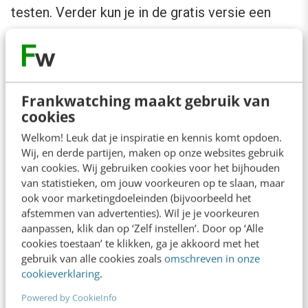
testen. Verder kun je in de gratis versie een
beperkt aantal testen tegelijkertijd uitvoeren,
terwijl dit bij Optimize 360 veel uitgebreider is.
Daarnaast heb je bij de betaalde versie
Frankwatching maakt gebruik van
uiteraard een Service Level Agreement (SLA)
cookies
en support vanuit Google (of van de Certified
Welkom! Leuk dat je inspiratie en kennis komt opdoen.
Partner). Hier zie je een overzicht van de
Wij, en derde partijen, maken op onze websites gebruik
verschillen, zoals deze op 16 november 2016
van cookies. Wij gebruiken cookies voor het bijhouden
van statistieken, om jouw voorkeuren op te slaan, maar
bekend zijn:
ook voor marketingdoeleinden (bijvoorbeeld het
afstemmen van advertenties). Wil je je voorkeuren
aanpassen, klik dan op ‘Zelf instellen’. Door op ‘Alle
cookies toestaan’ te klikken, ga je akkoord met het
gebruik van alle cookies zoals
omschreven in onze
cookieverklaring
.
Powered by CookieInfo