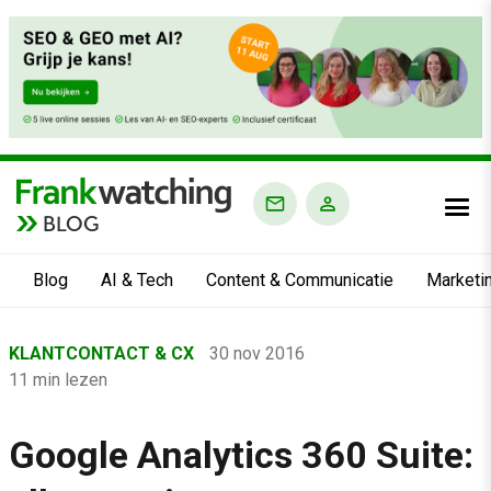
BLOG
Blog
AI & Tech
Content & Communicatie
Marketi
Home
KLANTCONTACT & CX
30 nov 2016
›
11 min lezen
Blog
›
Google Analytics 360 Suite:
Klantcontact & CX