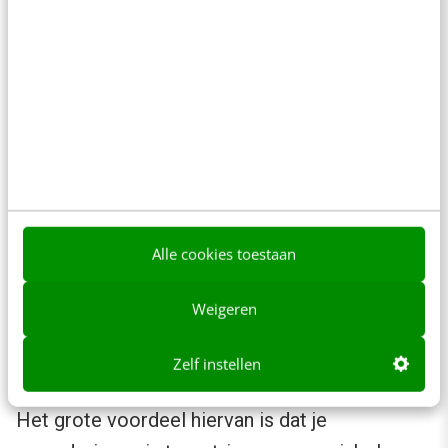
Naast visuele aanpassingen is een van de
belangrijkste toevoegingen in GTM de aparte
werkruimte, waardoor iedere gebruiker kan
werken in een eigen deel van de container.
Alle cookies toestaan
Weigeren
Zelf instellen
Het grote voordeel hiervan is dat je