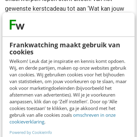
gewenste kerstcadeau tot aan ‘Wat kan jouw
werkdag beter maken?’ Dat laatste leverde
twee nieuwe functionaliteiten in Jet op:
Frankwatching maakt gebruik van
cookies
Welkom! Leuk dat je inspiratie en kennis komt opdoen.
Wij, en derde partijen, maken op onze websites gebruik
van cookies. Wij gebruiken cookies voor het bijhouden
van statistieken, om jouw voorkeuren op te slaan, maar
ook voor marketingdoeleinden (bijvoorbeeld het
afstemmen van advertenties). Wil je je voorkeuren
aanpassen, klik dan op ‘Zelf instellen’. Door op ‘Alle
cookies toestaan’ te klikken, ga je akkoord met het
gebruik van alle cookies zoals
omschreven in onze
cookieverklaring
.
Veel medewerkers waren erg gefrustreerd
Powered by CookieInfo