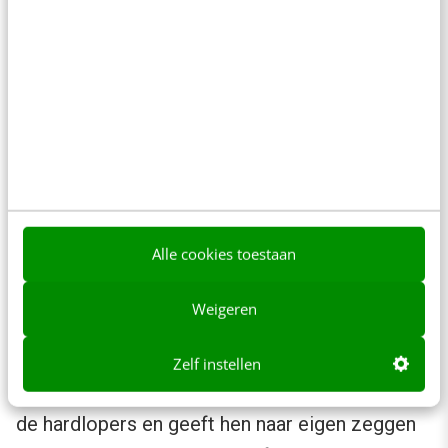
Door het succes van het personage Jet, wordt
nu alle interne communicatie geïllustreerd met
Jet. Van het nieuwe besturingsmodel tot aan
Alle cookies toestaan
de nieuwe misse van Thebe: alles wordt
vergezeld van een afbeelding. Vakantie
Weigeren
aanvragen? Je ziet Jet op het strand. Werken
op locatie? Jet heeft een tablet. Hardlopen
Zelf instellen
samen met collega’s? Jet staat op de rug van
de hardlopers en geeft hen naar eigen zeggen