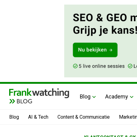
Blog
Academy
BLOG
Blog
AI & Tech
Content & Communicatie
Marketi
Home