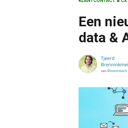
KLANTCONTACT & CX
›
Blog
Een nie
›
Klantcontact & CX
data & 
›
Een nieuwe revolutie: zo
Tjeerd
Brenninkmei
van
Bloomreach