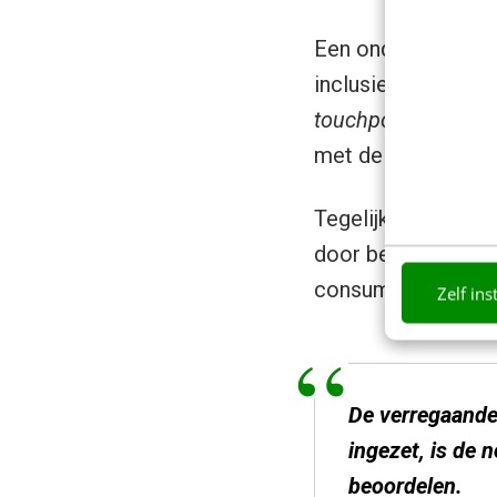
Een onderscheidend
inclusief B2B – ee
touchpoints
(deskto
met de opmars va
Tegelijkertijd wor
door bedrijven als
consumenten ook a
Zelf ins
De verregaande 
ingezet, is de
beoordelen.