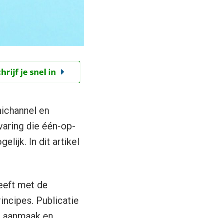
ijf je snel in
nichannel en
varing die één-op-
ijk. In dit artikel
eft met de
incipes. Publicatie
de aanmaak en