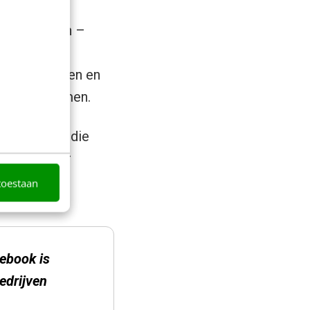
lle sectoren –
eer digitale
n ooit tevoren en
erder toenemen.
sonalisatie die
den waarnaar
toestaan
cebook is
edrijven