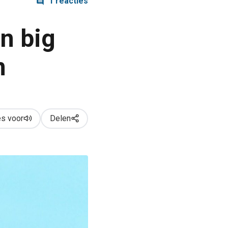
1 reacties
n big
n
s voor
Delen