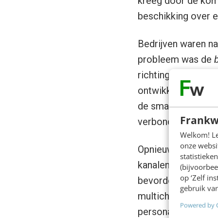
kreeg door de koms
beschikking over e
Bedrijven waren na
probleem was de
richting de klant.
ontwikkeling in ra
de smartphone en s
Frankw
verbonden.
Welkom! Leu
onze websit
Opnieuw zochten be
statistiek
kanalen content te
(bijvoorbee
op ‘Zelf in
bevorderen. De CM
gebruik van
multichannel-webe
Powered by 
personalisatie op 