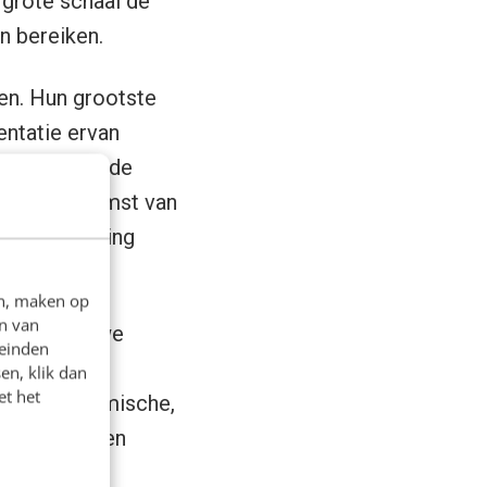
 grote schaal de
n bereiken.
oen. Hun grootste
entatie ervan
olgens ging de
en met de komst van
e en onderling
en, maken op
n van
a alle nieuwe
leinden
de klant te
en, klik dan
et het
ie een dynamische,
 webdesign en