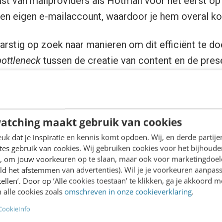
t van mailproviders als Hotmail voor het eerst op
en eigen e-mailaccount, waardoor je hem overal ko
arstig op zoek naar manieren om dit efficiënt te d
bottleneck
tussen de creatie van content en de pres
 CMS-technologie bood daarvoor de oplossing. Verv
p tempo verder: online shopping deed zijn intrede 
ocial media waren consumenten ineens altijd onlin
atching maakt gebruik van cookies
k dat je inspiratie en kennis komt opdoen. Wij, en derde partij
es gebruik van cookies. Wij gebruiken cookies voor het bijhoude
drijven naar oplossingen, ditmaal niet alleen om vi
en, om jouw voorkeuren op te slaan, maar ook voor marketingdoe
 kunnen publiceren, maar ook om de interactie met 
ld het afstemmen van advertenties). Wil je je voorkeuren aanpass
stellen’. Door op ‘Alle cookies toestaan’ te klikken, ga je akkoord m
S-industrie speelde hierop in met technologieën d
 alle cookies zoals
omschreven in onze cookieverklaring
.
xperience mogelijk maakten. Denk aan responsive
CookieInfo
basis van segmentatie (persona’s).