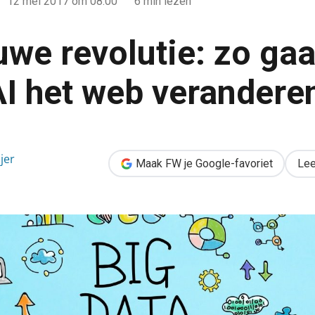
12 mei 2017
om 08:00
6 min lezen
uwe revolutie: zo gaa
AI het web verandere
 gaan big data & AI het web veranderen
jer
Maak FW je Google-favoriet
Lee