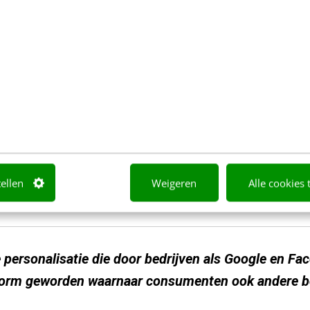
e ervaring wordt binnen afzienbare tijd in vrijwel a
n essentiële succesfactor. Er zijn vandaag de dag m
p, laptop, tablet, mobiel, smartwatch, displays) da
n het
internet of things
zal dat aantal alleen maar v
den klanten steeds veeleisender. De verregaande per
 Google en Facebook is ingezet, is de norm gewor
ndere bedrijven beoordelen.
tellen
Weigeren
Alle cookies 
personalisatie die door bedrijven als Google en Fa
 norm geworden waarnaar consumenten ook andere b