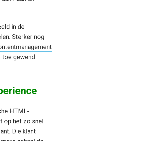
eld in de
len. Sterker nog:
ontentmanagement
nu toe gewend
perience
sche HTML-
t op het zo snel
nt. Die klant