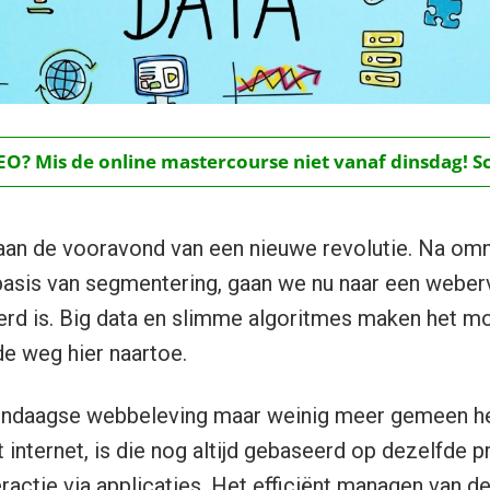
O? Mis de online mastercourse niet vanaf dinsdag! Schr
 aan de vooravond van een nieuwe revolutie. Na om
basis van segmentering, gaan we nu naar een weber
rd is. Big data en slimme algoritmes maken het mogel
de weg hier naartoe.
ndaagse webbeleving maar weinig meer gemeen he
internet, is die nog altijd gebaseerd op dezelfde pr
eractie via applicaties. Het efficiënt managen van 