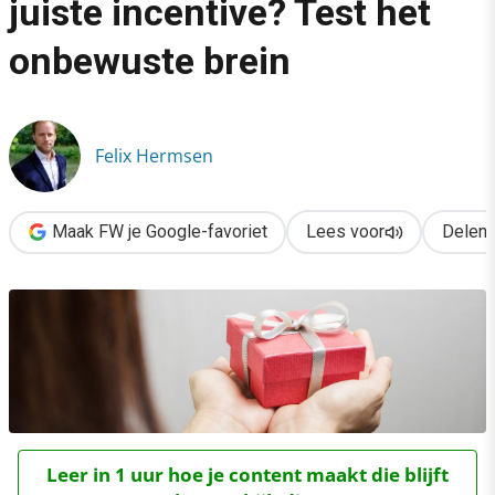
juiste incentive? Test het
›
onbewuste brein
Meer conversie door de juiste incentive? Test het onbewuste b
Felix Hermsen
Maak FW je Google-favoriet
Lees voor
Delen
Leer in 1 uur hoe je content maakt die blijft