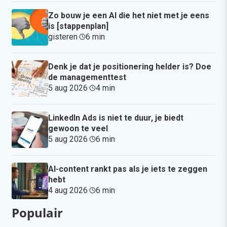
Zo bouw je een AI die het niet met je eens
is [stappenplan]
gisteren
·
6 min
·
Denk je dat je positionering helder is? Doe
de managementtest
5 aug 2026
·
4 min
·
LinkedIn Ads is niet te duur, je biedt
gewoon te veel
5 aug 2026
·
6 min
·
AI-content rankt pas als je iets te zeggen
hebt
4 aug 2026
·
6 min
·
Populair