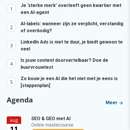
Je ‘sterke merk’ overleeft geen kwartier met
een AI-agent
AI-labels: wanneer zijn ze verplicht, verstandig
of overbodig?
LinkedIn Ads is niet te duur, je biedt gewoon te
veel
Is jouw content doorvertelbaar? Doe de
buurvrouwtest
Zo bouw je een AI die het niet met je eens is
[stappenplan]
Agenda
Meer
SEO & GEO met AI
aug
Online mastercourse
11