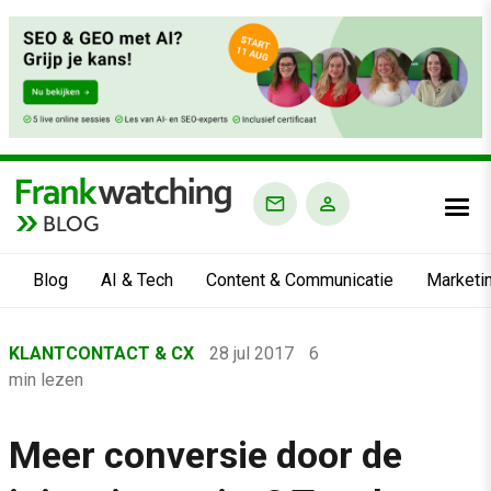
BLOG
Blog
AI & Tech
Content & Communicatie
Marketi
Home
KLANTCONTACT & CX
28 jul 2017
6
›
min lezen
Blog
›
Meer conversie door de
Klantcontact & CX