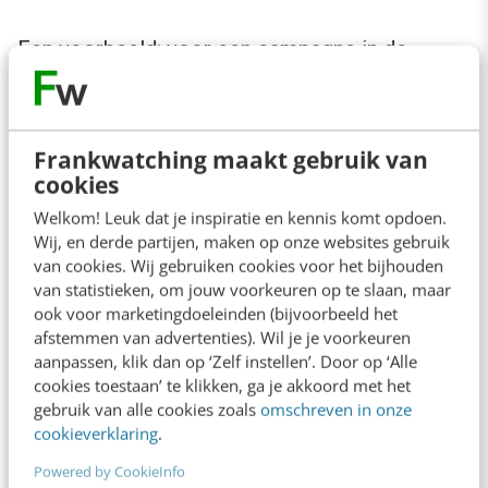
Een voorbeeld: voor een campagne in de
kerstperiode keken we naar incentives in de
vorm van kortingen, donaties en cadeaus. De
klant had binnen deze categorieën
Frankwatching maakt gebruik van
cookies
verschillende ideeën en wilde vooraf zeker
Welkom! Leuk dat je inspiratie en kennis komt opdoen.
weten welke van de incentives de sterkste
Wij, en derde partijen, maken op onze websites gebruik
conversieverhoging zou veroorzaken.
van cookies. Wij gebruiken cookies voor het bijhouden
van statistieken, om jouw voorkeuren op te slaan, maar
Sommige incentives hadden dezelfde
ook voor marketingdoeleinden (bijvoorbeeld het
economische waarde, maar verschilden qua
afstemmen van advertenties). Wil je je voorkeuren
psychologische waarde. Zo scoorde in
aanpassen, klik dan op ‘Zelf instellen’. Door op ‘Alle
cookies toestaan’ te klikken, ga je akkoord met het
dezelfde prijscategorie een weekendje
gebruik van alle cookies zoals
omschreven in onze
Maastricht veel beter dan een Nespresso-
cookieverklaring
.
machine. Of, zeer verrassend: een donatie van
Powered by CookieInfo