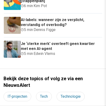
[stappenplan]
6 min
·
Kim Pot
AI-labels: wanneer zijn ze verplicht,
verstandig of overbodig?
5 min
·
Dennis Figge
Je ‘sterke merk’ overleeft geen kwartier
met een AI-agent
5 min
·
Edwin Vlems
Bekijk deze topics of volg ze via een
NieuwsAlert
IT-projecten
Tech
Technologie