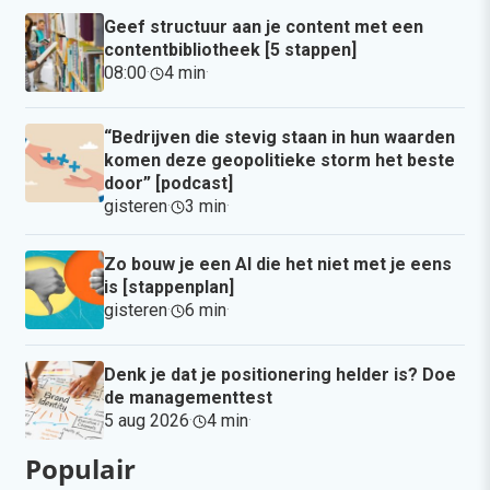
Geef structuur aan je content met een
contentbibliotheek [5 stappen]
08:00
·
4 min
·
“Bedrijven die stevig staan in hun waarden
komen deze geopolitieke storm het beste
door” [podcast]
gisteren
·
3 min
·
Zo bouw je een AI die het niet met je eens
is [stappenplan]
gisteren
·
6 min
·
Denk je dat je positionering helder is? Doe
de managementtest
5 aug 2026
·
4 min
·
Populair