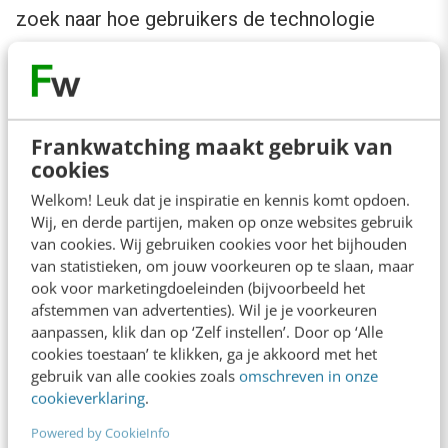
zoek naar hoe gebruikers de technologie
ervaren. Tijdens en na het project. Zouden ze
het aanbevelen aan collega’s of vrienden? De
NPS
(Net Promoter Score) is het bewezen
Frankwatching maakt gebruik van
middel om meningen objectief te
cookies
kwantificeren.
Welkom! Leuk dat je inspiratie en kennis komt opdoen.
Wij, en derde partijen, maken op onze websites gebruik
van cookies. Wij gebruiken cookies voor het bijhouden
van statistieken, om jouw voorkeuren op te slaan, maar
ook voor marketingdoeleinden (bijvoorbeeld het
afstemmen van advertenties). Wil je je voorkeuren
aanpassen, klik dan op ‘Zelf instellen’. Door op ‘Alle
cookies toestaan’ te klikken, ga je akkoord met het
gebruik van alle cookies zoals
omschreven in onze
cookieverklaring
.
Powered by CookieInfo
Screenshot via
Usabilla
.