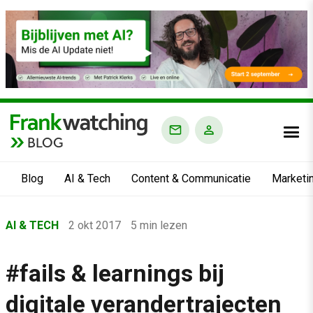
BLOG
Blog
AI & Tech
Content & Communicatie
Marketi
Home
AI & TECH
2 okt 2017
5 min lezen
›
Blog
#fails & learnings bij
›
digitale verandertrajecten
AI & Tech