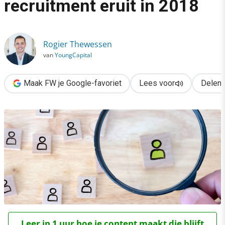
recruitment eruit in 2018
›
The war for talent: zo ziet recruitment eruit in 2018
Rogier Thewessen
van
YoungCapital
Maak FW je Google-favoriet
Lees voor
Delen
Leer in 1 uur hoe je content maakt die blijft