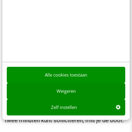
wortels heeft in de e-commerce: de focus op
conversie. Als ik online iets wil kopen en het
duurt lang of is ingewikkeld, dan klik ik weg.
Genoeg andere aanbieders. Waarom zou
solliciteren anders zijn? De toverwoorden van
online recruitment in 2018 zijn ‘snel’ en ‘simpel’.
Maak het zo makkelijk mogelijk
Alle cookies toestaan
Zeker nu de sollicitant het voor het zeggen
Weigeren
krijgt, is het bittere noodzaak om je
sollicitatieproces van begin tot eind te
Zelf instellen
stroomlijnen. Als je op jouw website niet binnen
twee minuten kunt solliciteren, mis je de boot.