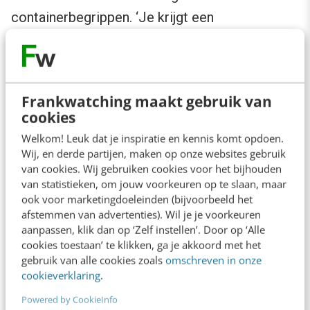
containerbegrippen. ‘Je krijgt een
marktconform salaris.’ Oh, echt? Thanks, nou
weet ik nog steeds niks. De nieuwe generatie
vraagt om transparantie. ‘Je krijgt € 11,25 bruto
Frankwatching maakt gebruik van
per uur, met een toeslag van 150% na 22.00 uur.’
cookies
Aha! Helder.
Welkom! Leuk dat je inspiratie en kennis komt opdoen.
Wij, en derde partijen, maken op onze websites gebruik
Zuckerberg is de nieuwe popstar
van cookies. Wij gebruiken cookies voor het bijhouden
van statistieken, om jouw voorkeuren op te slaan, maar
ook voor marketingdoeleinden (bijvoorbeeld het
Ondernemen is hot topic bij Generatie Z. Waar
afstemmen van advertenties). Wil je je voorkeuren
aanpassen, klik dan op ‘Zelf instellen’. Door op ‘Alle
millennials popsterren aanbaden, is Generatie Z
cookies toestaan’ te klikken, ga je akkoord met het
fan van Elon Musk en Mark Zuckerberg.
gebruik van alle cookies zoals
omschreven in onze
cookieverklaring
.
Amerikaans onderzoek
laat zien dat 72 procent
van de highschool-studenten ooit een eigen
Powered by CookieInfo