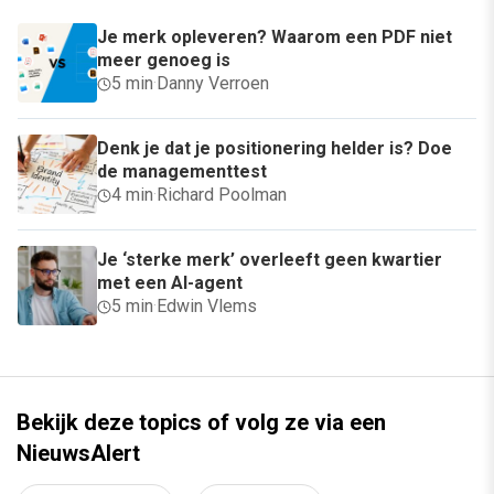
Je merk opleveren? Waarom een PDF niet
meer genoeg is
5 min
·
Danny Verroen
Denk je dat je positionering helder is? Doe
de managementtest
4 min
·
Richard Poolman
Je ‘sterke merk’ overleeft geen kwartier
met een AI-agent
5 min
·
Edwin Vlems
Bekijk deze topics of volg ze via een
NieuwsAlert