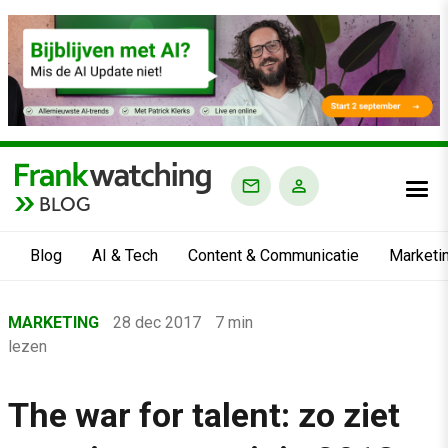
BLOG
Blog
AI & Tech
Content & Communicatie
Marketi
Home
MARKETING
28 dec 2017
7 min
›
lezen
Blog
›
The war for talent: zo ziet
Marketing