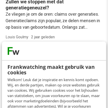
Zullen we stoppen met dat
generatiegeneuzel?
Ze vliegen je om de oren: claims over generaties.
Generatieclaims zijn populair, ze delen mensen in
op basis van geboortedatum. Onlangs zat…
Louis Goulmy
·
2 jaar geleden
Frankwatching maakt gebruik van
cookies
Welkom! Leuk dat je inspiratie en kennis komt opdoen.
SOCIAL
Wij, en derde partijen, maken op onze websites gebruik
Gen Z schrijft, boomers lezen: de nieuwe
van cookies. Wij gebruiken cookies voor het bijhouden
TikTok-trend die iedereen probeert
van statistieken, om jouw voorkeuren op te slaan, maar
Zoals je misschien al wel weet, is het slim om op
ook voor marketingdoeleinden (bijvoorbeeld het
TikTok in te spelen op trends. Weet je niet goed
afstemmen van advertenties). Wil je je voorkeuren