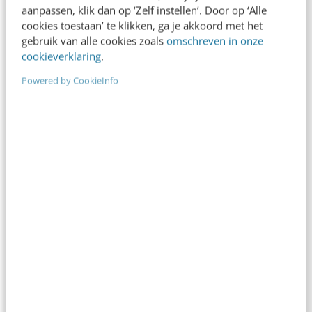
wat…
aanpassen, klik dan op ‘Zelf instellen’. Door op ‘Alle
cookies toestaan’ te klikken, ga je akkoord met het
sigrid
·
2 jaar geleden
gebruik van alle cookies zoals
omschreven in onze
cookieverklaring
.
Powered by CookieInfo
CONTENT & COMMUNICATIE
Tips voor Gen Z: zo communiceer je
effectief met andere generaties
Door de ontwikkelingen in technologie en sociale
veranderingen is het niet verrassend dat Generatie
Z een ander perspectief en andere waarden
heeft…
Nina Hartman
·
2 jaar geleden