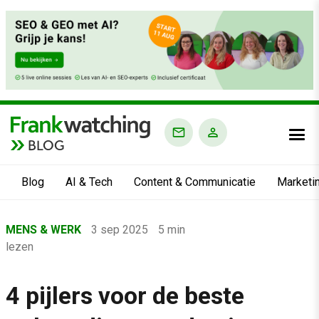
BLOG
Blog
AI & Tech
Content & Communicatie
Marketi
Home
MENS & WERK
3 sep 2025
5 min
›
lezen
Blog
›
4 pijlers voor de beste
Mens & Werk