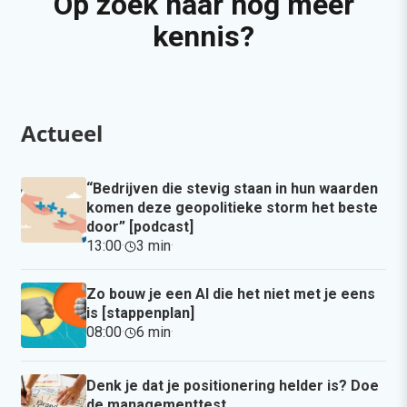
Op zoek naar nog meer
kennis?
Actueel
“Bedrijven die stevig staan in hun waarden
komen deze geopolitieke storm het beste
door” [podcast]
13:00
·
3 min
·
Zo bouw je een AI die het niet met je eens
is [stappenplan]
08:00
·
6 min
·
Denk je dat je positionering helder is? Doe
de managementtest