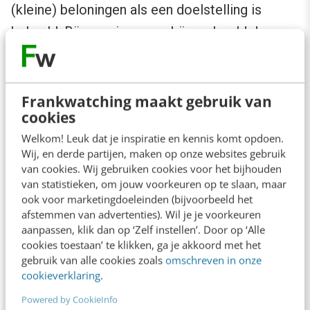
(kleine) beloningen als een doelstelling is
behaald. Bij ons vieren we bijvoorbeeld de
199ste afspraak van een collega met een shirt
van AZ. Waarom de 199ste? Omdat 200 weer
zo standaard is. Een klein beetje gekkigheid is
Frankwatching maakt gebruik van
cookies
altijd leuk en zorgt voor een verrassend
Welkom! Leuk dat je inspiratie en kennis komt opdoen.
element. Door waardering uit te spreken – of in
Wij, en derde partijen, maken op onze websites gebruik
dit geval een fysiek cadeau te geven – voelt
van cookies. Wij gebruiken cookies voor het bijhouden
van statistieken, om jouw voorkeuren op te slaan, maar
een trainee zich ook gezien.
ook voor marketingdoeleinden (bijvoorbeeld het
afstemmen van advertenties). Wil je je voorkeuren
aanpassen, klik dan op ‘Zelf instellen’. Door op ‘Alle
Wat deze aanpak bijdraagt aan de
cookies toestaan’ te klikken, ga je akkoord met het
bedrijfsresultaten
gebruik van alle cookies zoals
omschreven in onze
cookieverklaring
.
“Maar wat draagt deze aanpak dan bij aan de
Powered by CookieInfo