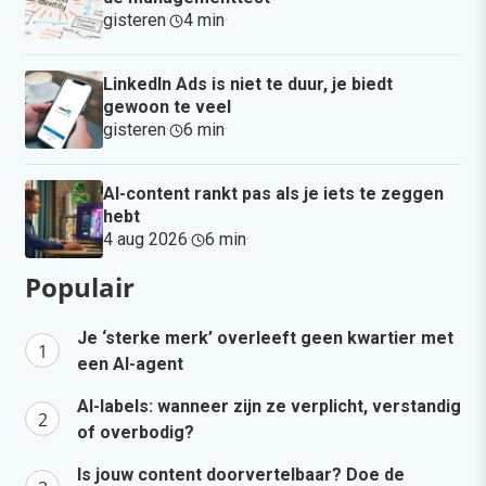
gisteren
·
4 min
·
LinkedIn Ads is niet te duur, je biedt
gewoon te veel
gisteren
·
6 min
·
AI-content rankt pas als je iets te zeggen
hebt
4 aug 2026
·
6 min
·
Populair
Je ‘sterke merk’ overleeft geen kwartier met
een AI-agent
AI-labels: wanneer zijn ze verplicht, verstandig
of overbodig?
Is jouw content doorvertelbaar? Doe de