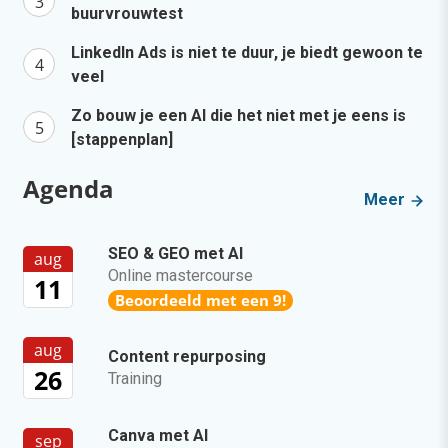
buurvrouwtest
LinkedIn Ads is niet te duur, je biedt gewoon te
veel
Zo bouw je een AI die het niet met je eens is
[stappenplan]
Agenda
Meer
SEO & GEO met AI
aug
Online mastercourse
11
Beoordeeld met een 9!
aug
Content repurposing
26
Training
Canva met AI
sep