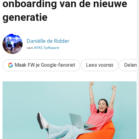
onboarding van de nieuwe
›
generatie
4 pijlers voor de beste onboarding van de nieuwe generatie
Daniëlle de Ridder
van
AFAS Software
Maak FW je Google-favoriet
Lees voor
Delen