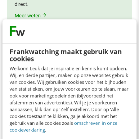
direct.
Meer weten
Frankwatching maakt gebruik van
cookies
Contact
Redactie
Welkom! Leuk dat je inspiratie en kennis komt opdoen.
Wij, en derde partijen, maken op onze websites gebruik
redactie@frankwatching.com
van cookies. Wij gebruiken cookies voor het bijhouden
+31 30 200 1045
van statistieken, om jouw voorkeuren op te slaan, maar
ook voor marketingdoeleinden (bijvoorbeeld het
Tarieven
afstemmen van advertenties). Wil je je voorkeuren
Meer contactopties
aanpassen, klik dan op ‘Zelf instellen’. Door op ‘Alle
cookies toestaan’ te klikken, ga je akkoord met het
gebruik van alle cookies zoals
omschreven in onze
Frankwatching
cookieverklaring
.