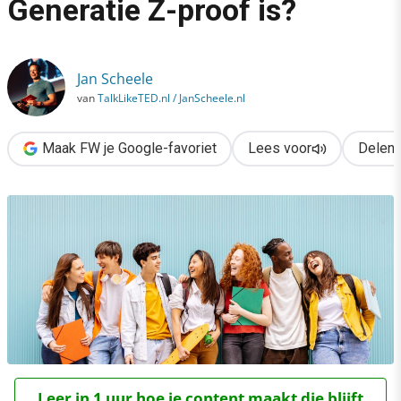
Generatie Z-proof is?
›
Hoe zorg je dat jouw event Generatie Z-proof is?
Jan Scheele
van
TalkLikeTED.nl / JanScheele.nl
Maak FW je Google-favoriet
Lees voor
Delen
Leer in 1 uur hoe je content maakt die blijft