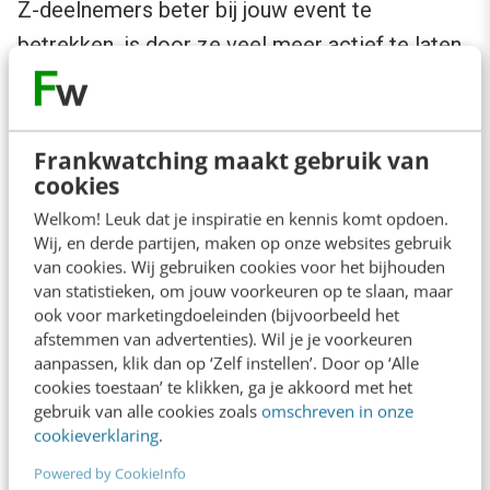
Z-deelnemers beter bij jouw event te
betrekken, is door ze veel meer actief te laten
deelnemen aan jouw evenement, dan alleen
maar passief in een publiek te laten zitten. Echt
gamifyen
, door bijvoorbeeld gave foto-
Frankwatching maakt gebruik van
cookies
contests en virtuele speurtochten met
Snapchat aan te bieden. Niet alleen in de
Welkom! Leuk dat je inspiratie en kennis komt opdoen.
Wij, en derde partijen, maken op onze websites gebruik
pauzes, maar de hele dag.
van cookies. Wij gebruiken cookies voor het bijhouden
van statistieken, om jouw voorkeuren op te slaan, maar
ook voor marketingdoeleinden (bijvoorbeeld het
afstemmen van advertenties). Wil je je voorkeuren
aanpassen, klik dan op ‘Zelf instellen’. Door op ‘Alle
cookies toestaan’ te klikken, ga je akkoord met het
gebruik van alle cookies zoals
omschreven in onze
cookieverklaring
.
Powered by CookieInfo