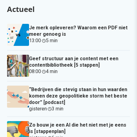
Actueel
Je merk opleveren? Waarom een PDF niet
meer genoeg is
13:00
·
5 min
·
Geef structuur aan je content met een
contentbibliotheek [5 stappen]
08:00
·
4 min
·
“Bedrijven die stevig staan in hun waarden
komen deze geopolitieke storm het beste
door” [podcast]
gisteren
·
3 min
·
Zo bouw je een AI die het niet met je eens
is [stappenplan]