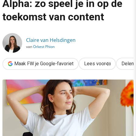
Alpha: zo speel je in op de
›
toekomst van content
AI, neuromarketing & Gen Alpha: zo speel je in op de toekomst 
Claire van Helsdingen
van
Orkest Phion
Maak FW je Google-favoriet
Lees voor
Delen