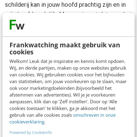
schilderij kan in jouw hoofd prachtig zijn en in
mijn hoofd oerlelijk. Maar wat zegt dat over het
schilderij? Precies, niks.
Frankwatching maakt gebruik van
cookies
Lees ook:
Deze 7 contenttrends voor 2025
houden je scherp
Welkom! Leuk dat je inspiratie en kennis komt opdoen.
Wij, en derde partijen, maken op onze websites gebruik
van cookies. Wij gebruiken cookies voor het bijhouden
van statistieken, om jouw voorkeuren op te slaan, maar
Alles is perceptie, in ons eigen hoofd. We
ook voor marketingdoeleinden (bijvoorbeeld het
afstemmen van advertenties). Wil je je voorkeuren
moeten de focus soms net even anders leggen,
aanpassen, klik dan op ‘Zelf instellen’. Door op ‘Alle
want je kijkt nooit naar dezelfde wereld als je
cookies toestaan’ te klikken, ga je akkoord met het
gebruik van alle cookies zoals
omschreven in onze
klant of collega. Probeer iets dus altijd vanuit
cookieverklaring
.
verschillende perspectieven te bekijken en ga
Powered by CookieInfo