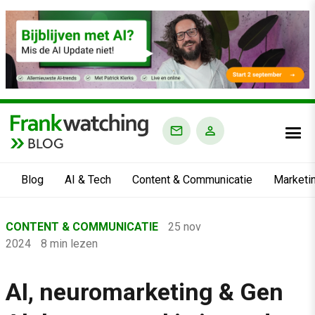
BLOG
Blog
AI & Tech
Content & Communicatie
Marketi
Home
CONTENT & COMMUNICATIE
25 nov
›
2024
8 min lezen
Blog
›
AI, neuromarketing & Gen
Content & Communicatie