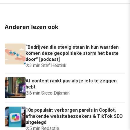
Anderen lezen ook
“Bedrijven die stevig staan in hun waarden
komen deze geopolitieke storm het beste
door” [podcast]
3 min
·
Stef Heutink
AI-content rankt pas als je iets te zeggen
hebt
6 min
·
Sicco Dijkman
10x populair: verborgen parels in Copilot,
afhakende websitebezoekers & TikTok SEO
uitgelegd
5 min
·
Redactie