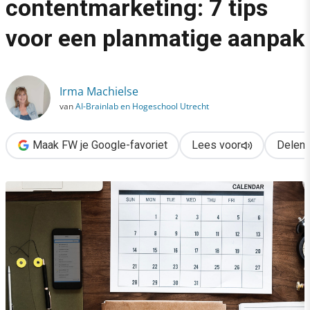
contentmarketing: 7 tips
›
voor een planmatige aanpak
ROEM met contentmarketing: 7 tips voor een planmatige aanpa
Irma Machielse
van
AI-Brainlab en Hogeschool Utrecht
Maak FW je Google-favoriet
Lees voor
Delen