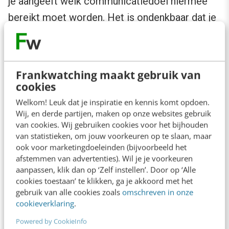
je aangeeft welk communicatiedoel hiermee
bereikt moet worden. Het is ondenkbaar dat je
een bureau vraagt een tv-spotje te ontwikkelen
zonder duidelijk doel voor ogen. Toch gebeurt
dit bij contentmarketing en
Frankwatching maakt gebruik van
communitymanagement nog regelmatig. In de
cookies
praktijk stelt slechts 62% vast welke
Welkom! Leuk dat je inspiratie en kennis komt opdoen.
Wij, en derde partijen, maken op onze websites gebruik
contentdoelen men wil bereiken met de
van cookies. Wij gebruiken cookies voor het bijhouden
content.
van statistieken, om jouw voorkeuren op te slaan, maar
ook voor marketingdoeleinden (bijvoorbeeld het
afstemmen van advertenties). Wil je je voorkeuren
Tip 3 is daarom om vooraf je contentdoelen en
aanpassen, klik dan op ‘Zelf instellen’. Door op ‘Alle
bijbehorend publiek vast te stellen. Wil je de
cookies toestaan’ te klikken, ga je akkoord met het
gebruik van alle cookies zoals
omschreven in onze
autoriteit worden op jouw domein bij een breed
cookieverklaring
.
publiek? Wil je leads genereren bij
Powered by CookieInfo
geïnteresseerde bezoekers? Of wil je de