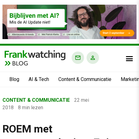
BLOG
Blog
AI & Tech
Content & Communicatie
Marketi
Home
CONTENT & COMMUNICATIE
22 mei
›
2018
8 min lezen
Blog
›
ROEM met
Content & Communicatie