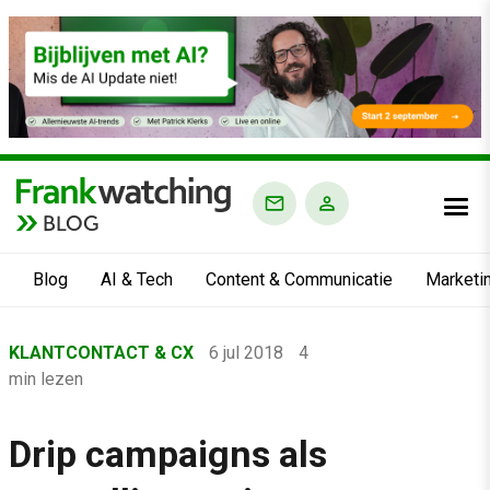
BLOG
Blog
AI & Tech
Content & Communicatie
Marketi
Home
KLANTCONTACT & CX
6 jul 2018
4
›
min lezen
Blog
›
Drip campaigns als
Klantcontact & CX