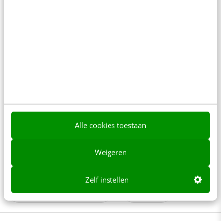
NieuwsAlert
Conversie
Customer experience
Customer journey
Drip campaigns
E-mailmarketing
E-mailmarketingstrategie
E-mailnieuwsbrief
Alle cookies toestaan
Leadgeneratie
Mailings
Weigeren
Marketing automation
Zelf instellen
Marketing technology
Sales