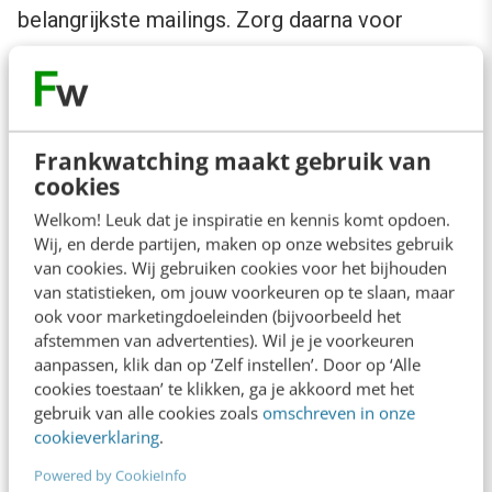
belangrijkste mailings. Zorg daarna voor
uitbreidingen.
Na verloop van tijd weet je precies welke
mailings het goed doen, en welke mailings wat
Frankwatching maakt gebruik van
cookies
minder. Het blijft een proces dat je moet
Welkom! Leuk dat je inspiratie en kennis komt opdoen.
optimaliseren. Op de lange termijn kan het je
Wij, en derde partijen, maken op onze websites gebruik
veel tijd besparen. Daarnaast bedien je ieder
van cookies. Wij gebruiken cookies voor het bijhouden
persoon met relevante mailings.
van statistieken, om jouw voorkeuren op te slaan, maar
ook voor marketingdoeleinden (bijvoorbeeld het
afstemmen van advertenties). Wil je je voorkeuren
Ben jij al begonnen met drip campaigns? Wat
aanpassen, klik dan op ‘Zelf instellen’. Door op ‘Alle
cookies toestaan’ te klikken, ga je akkoord met het
ging goed en waar liep je tegenaan? Deel je
gebruik van alle cookies zoals
omschreven in onze
ervaringen in een reactie hieronder!
cookieverklaring
.
Powered by CookieInfo