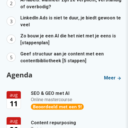
of overbodig?
LinkedIn Ads is niet te duur, je biedt gewoon te
veel
Zo bouw je een AI die het niet met je eens is
[stappenplan]
Geef structuur aan je content met een
contentbibliotheek [5 stappen]
Agenda
Meer
SEO & GEO met AI
aug
Online mastercourse
11
Beoordeeld met een 9!
aug
Content repurposing