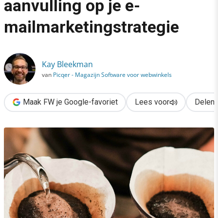
aanvulling op je e-
›
mailmarketingstrategie
Drip campaigns als aanvulling op je e-mailmarketingstrategie
Kay Bleekman
van
Picqer - Magazijn Software voor webwinkels
Maak FW je Google-favoriet
Lees voor
Delen