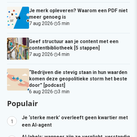
Je merk opleveren? Waarom een PDF niet
meer genoeg is
7 aug 2026
·
5 min
·
Geef structuur aan je content met een
contentbibliotheek [5 stappen]
7 aug 2026
·
4 min
·
“Bedrijven die stevig staan in hun waarden
komen deze geopolitieke storm het beste
door” [podcast]
6 aug 2026
·
3 min
·
Populair
Je ‘sterke merk’ overleeft geen kwartier met
een AI-agent
AI-labels: wanneer zijn ze verplicht, verstandig