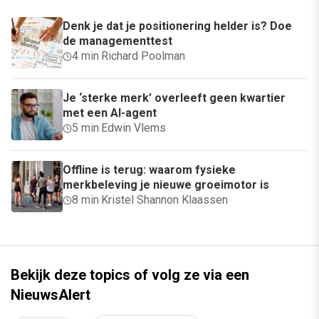
Denk je dat je positionering helder is? Doe
de managementtest
4 min
·
Richard Poolman
Je ‘sterke merk’ overleeft geen kwartier
met een AI-agent
5 min
·
Edwin Vlems
Offline is terug: waarom fysieke
merkbeleving je nieuwe groeimotor is
8 min
·
Kristel Shannon Klaassen
Bekijk deze topics of volg ze via een
NieuwsAlert