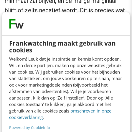
minimaal zal blijven, en de marge marginaal
blijft of zelfs negatief wordt. Dit is precies wat
je met CLV modelling tracht te bereiken. Het in
kaart brengen van huidige en toekomstige
waarde van klanten.
Frankwatching maakt gebruik van
cookies
Blijf kritisch en werk met segmenten
Welkom! Leuk dat je inspiratie en kennis komt opdoen.
Wij, en derde partijen, maken op onze websites gebruik
van cookies. Wij gebruiken cookies voor het bijhouden
Pas bij CLV modelling in de B2B-sector wel op
van statistieken, om jouw voorkeuren op te slaan, maar
voor de
paretoverdeling
(20% van je klanten
ook voor marketingdoeleinden (bijvoorbeeld het
afstemmen van advertenties). Wil je je voorkeuren
vertegenwoordigt 80% van je omzet).
aanpassen, klik dan op ‘Zelf instellen’. Door op ‘Alle
Bijvoorbeeld in de telefoniesector. Een bedrijf
cookies toestaan’ te klikken, ga je akkoord met het
gebruik van alle cookies zoals
omschreven in onze
met 20 telefoonnummers zal over het
cookieverklaring
.
algemeen meer waarde hebben dan een zzp’er
Powered by CookieInfo
met 1 telefoonnummer. Dit betekent echter