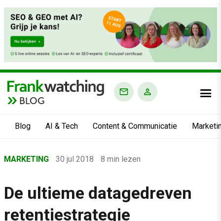
BLOG
Blog
AI & Tech
Content & Communicatie
Marketi
Home
MARKETING
30 jul 2018
8 min lezen
›
Blog
De ultieme datagedreven
›
retentiestrategie
Marketing