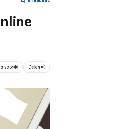
6 reacties
nline
s voor
Delen