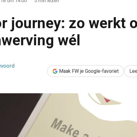
018
om 14:00
5 min lezen
r journey: zo werkt o
werving wél
rkt online fondsenwerving wél
evoord
Maak FW je Google-favoriet
Lee