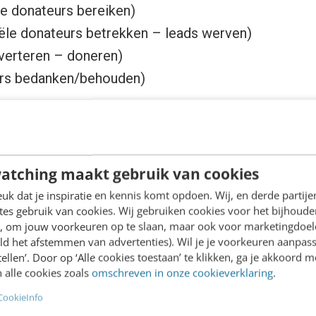
le donateurs bereiken)
iële donateurs betrekken – leads werven)
verteren – doneren)
urs bedanken/behouden)
at over kennismaken (See), de tweede stap over ov
en (Do). Daarna is het cruciaal om de relatie te on
atching maakt gebruik van cookies
eiken)
k dat je inspiratie en kennis komt opdoen. Wij, en derde partij
es gebruik van cookies. Wij gebruiken cookies voor het bijhoude
en, om jouw voorkeuren op te slaan, maar ook voor marketingdoe
 fases spelen ook verschillende (online) kanalen een
ld het afstemmen van advertenties). Wil je je voorkeuren aanpass
stellen’. Door op ‘Alle cookies toestaan’ te klikken, ga je akkoord m
es (op websites zoals NOS.nl en Volkskrant.nl) bijvo
 alle cookies zoals
omschreven in onze cookieverklaring
.
mair doel daarbij is niet donateurs werven, maar zo
CookieInfo
rgelijkbaar met printadvertenties in (bijvoorbeeld) 