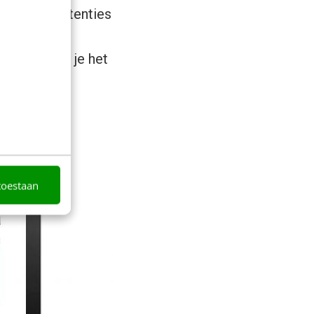
isplay-advertenties
asis van
ierdoor kun je het
toestaan