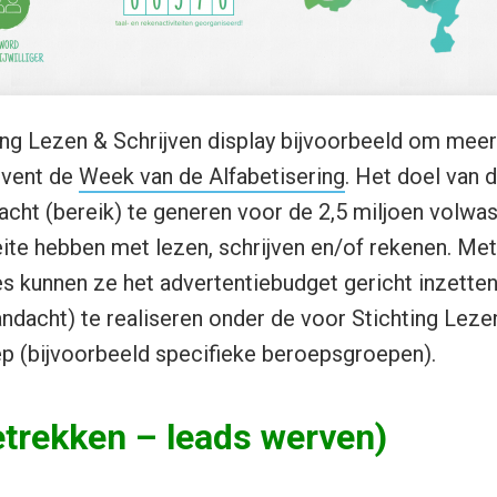
ing Lezen & Schrijven display bijvoorbeeld om mee
event de
Week van de Alfabetisering
. Het doel van 
acht (bereik) te generen voor de 2,5 miljoen volwa
te hebben met lezen, schrijven en/of rekenen. Met
es kunnen ze het advertentiebudget gericht inzette
andacht) te realiseren onder de voor Stichting Leze
p (bijvoorbeeld specifieke beroepsgroepen).
etrekken – leads werven)