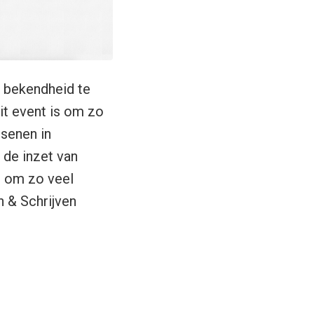
r bekendheid te
dit event is om zo
ssenen in
 de inzet van
n om zo veel
n & Schrijven