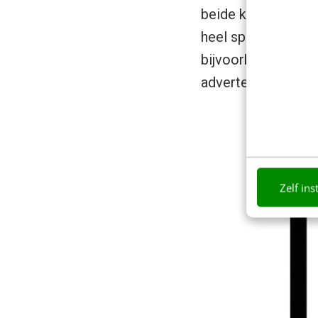
beide kun je een gr
heel specifiek kun
bijvoorbeeld een s
advertentiebudget 
Zelf ins