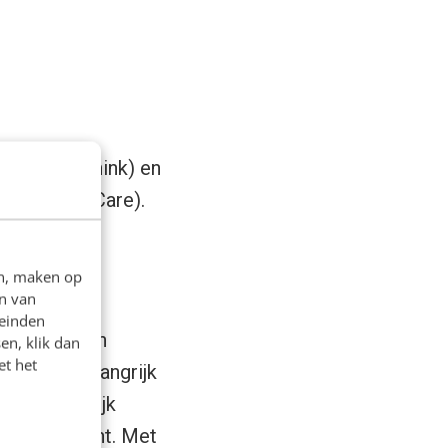
erwegen (Think) en
derhouden (Care).
en, maken op
n van
leinden
 rol. Zo zijn
en, klik dan
et het
orbeeld belangrijk
 veel mogelijk
de Volkskrant. Met