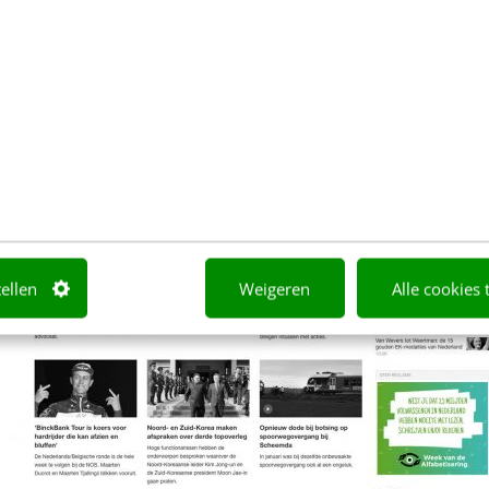
oot bereik realiseren. Het grote verschil is dat je d
t richten op een voor jou relevante doelgroep (op b
pecifieke leeftijd en/of op interessecategorieën). H
zo effectief mogelijk inzetten.
tellen
Weigeren
Alle cookies 