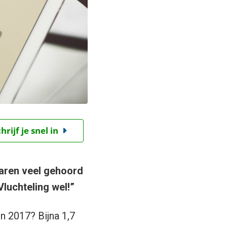
ijf je snel in
jaren veel gehoord
luchteling wel!”
n 2017? Bijna 1,7