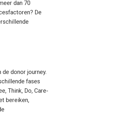
n meer dan 70
ccesfactoren? De
erschillende
 de donor journey.
chillende fases
e, Think, Do, Care-
t bereiken,
de