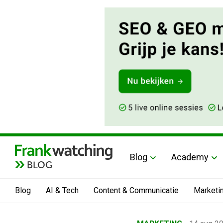
Blog
Academy
BLOG
Blog
AI & Tech
Content & Communicatie
Marketi
Home