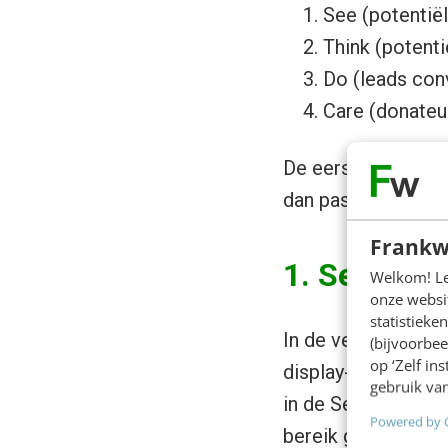
See (potentië
Think (potent
Do (leads con
Care (donate
De eerste stap ga
dan pas over doner
Frankw
1. See (ber
Welkom! Leu
onze websit
statistiek
In de verschillende
(bijvoorbee
op ‘Zelf in
display-advertenti
gebruik van
in de See-fase. Pri
Powered by 
bereik generen. Ve