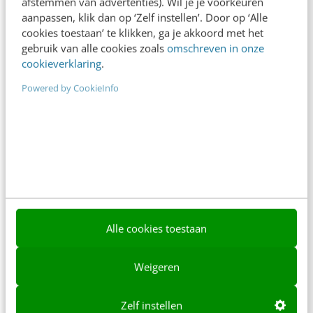
afstemmen van advertenties). Wil je je voorkeuren
aanpassen, klik dan op ‘Zelf instellen’. Door op ‘Alle
Contact
Redactie
cookies toestaan’ te klikken, ga je akkoord met het
gebruik van alle cookies zoals
omschreven in onze
redactie@frankwatching.com
cookieverklaring
.
+31 30 200 1045
Powered by CookieInfo
Tarieven
Meer contactopties
Frankwatching
Adverteren
Contact
Alle cookies toestaan
Nieuwsbrieven
Weigeren
Over ons
Ons team
Zelf instellen