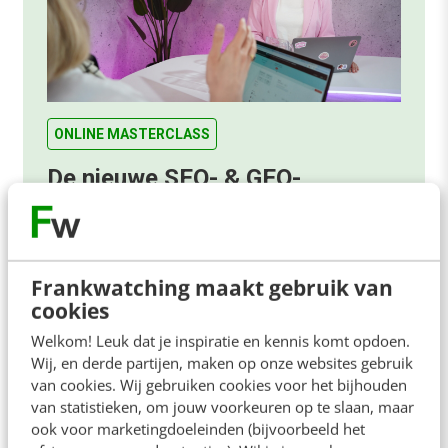
ONLINE MASTERCLASS
De nieuwe SEO- & GEO-
spelregels
In 2,5 uur van Google-first naar AI-first: zo wordt je
content beter gevonden. Schrijf je in en bekijk
Frankwatching maakt gebruik van
direct.
cookies
Meer weten
Welkom! Leuk dat je inspiratie en kennis komt opdoen.
Wij, en derde partijen, maken op onze websites gebruik
van cookies. Wij gebruiken cookies voor het bijhouden
van statistieken, om jouw voorkeuren op te slaan, maar
ook voor marketingdoeleinden (bijvoorbeeld het