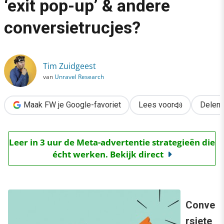
‘exit pop-up’ & andere
›
conversietrucjes?
Moeten we stoppen met de ‘exit pop-up’ & andere conversietr
Tim Zuidgeest
van
Unravel Research
Maak FW je Google-favoriet
Lees voor
Delen
Leer in 3 uur de Meta-advertentie strategieën die
écht werken. Bekijk direct
Conve
rsiete