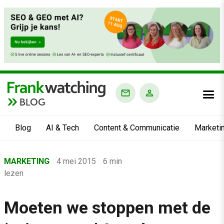
BLOG
Blog
AI & Tech
Content & Communicatie
Marketi
Home
MARKETING
4 mei 2015
6 min
›
lezen
Blog
›
Moeten we stoppen met de
Marketing