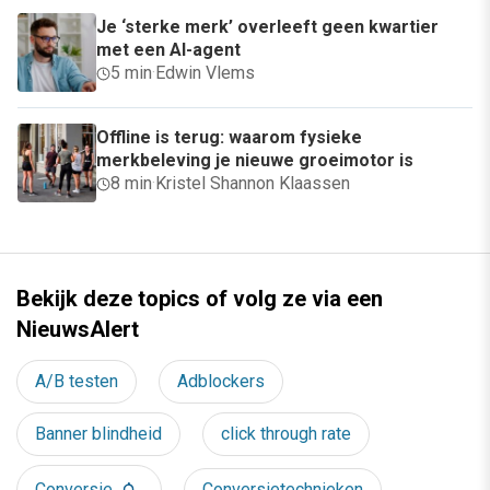
Je ‘sterke merk’ overleeft geen kwartier
met een AI-agent
5 min
·
Edwin Vlems
Offline is terug: waarom fysieke
merkbeleving je nieuwe groeimotor is
8 min
·
Kristel Shannon Klaassen
Bekijk deze topics of volg ze via een
NieuwsAlert
A/B testen
Adblockers
Banner blindheid
click through rate
Conversie
Conversietechnieken