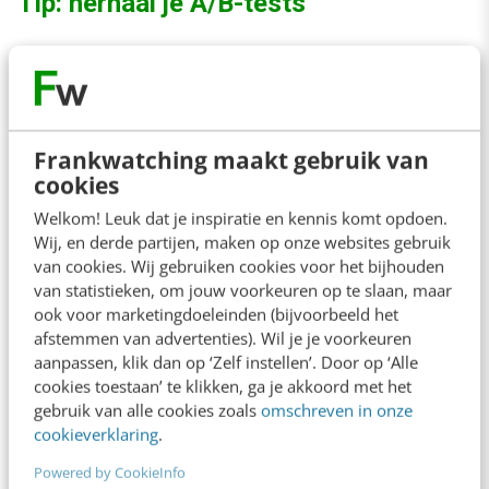
Tip: herhaal je A/B-tests
Ook als de CTR daalt, zal de techniek nog een
tijd beter presteren dan wanneer je ‘m niet
toepast. Je bent nu echter gezegend met de
Frankwatching maakt gebruik van
kennis dat het effect gaat kantelen. Op dat
cookies
moment werkt de ooit zo krachtige
Welkom! Leuk dat je inspiratie en kennis komt opdoen.
conversietechniek niet langer, en zelfs
Wij, en derde partijen, maken op onze websites gebruik
van cookies. Wij gebruiken cookies voor het bijhouden
averechts. Leg ‘m dan even in de ijskast, om
van statistieken, om jouw voorkeuren op te slaan, maar
het er na verloop van tijd weer uit te halen. Het
ook voor marketingdoeleinden (bijvoorbeeld het
afstemmen van advertenties). Wil je je voorkeuren
is immers in de psychologie algemeen bekend
aanpassen, klik dan op ‘Zelf instellen’. Door op ‘Alle
dat het geheugen terugloopt wanneer er geen
cookies toestaan’ te klikken, ga je akkoord met het
gebruik van alle cookies zoals
omschreven in onze
herhaling is.
cookieverklaring
.
Powered by CookieInfo
Take home massage: herhaal je A/B-tests.