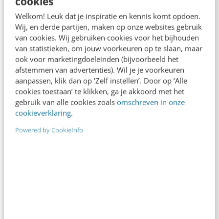
cookies
De nieuwe SEO- & GEO-
Welkom! Leuk dat je inspiratie en kennis komt opdoen.
spelregels
Wij, en derde partijen, maken op onze websites gebruik
In 2,5 uur van Google-first naar AI-first: zo wordt je
van cookies. Wij gebruiken cookies voor het bijhouden
van statistieken, om jouw voorkeuren op te slaan, maar
content beter gevonden. Schrijf je in en bekijk
ook voor marketingdoeleinden (bijvoorbeeld het
direct.
afstemmen van advertenties). Wil je je voorkeuren
Meer weten
aanpassen, klik dan op ‘Zelf instellen’. Door op ‘Alle
cookies toestaan’ te klikken, ga je akkoord met het
gebruik van alle cookies zoals
omschreven in onze
cookieverklaring
.
Powered by CookieInfo