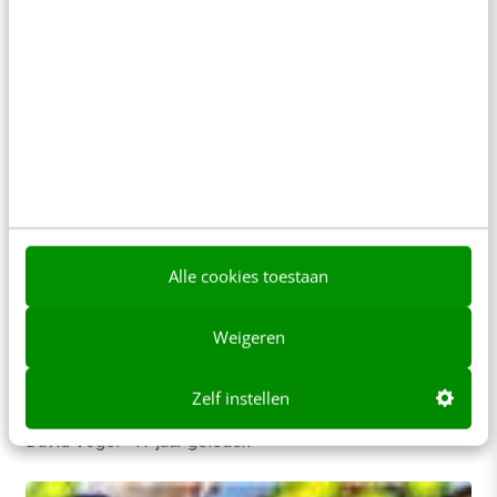
MARKETING
Banner blindness bestaat niet…
Anno 1998 (Benway & Lane) werd het begrip
banner blindness geïntroduceerd. Volgens deze
theorie worden online banners niet of nauwelijks
gezien door…
Erik Prins
·
14 jaar geleden
Alle cookies toestaan
MARKETING
De banner is niet dood, hij leeft!
Een van de opvallendste uitspraken van Google's
Weigeren
Q4 earnings conference call vond ik de
aankondiging dat in de ogen van Eric Schmidt…
Zelf instellen
David Vogel
·
17 jaar geleden