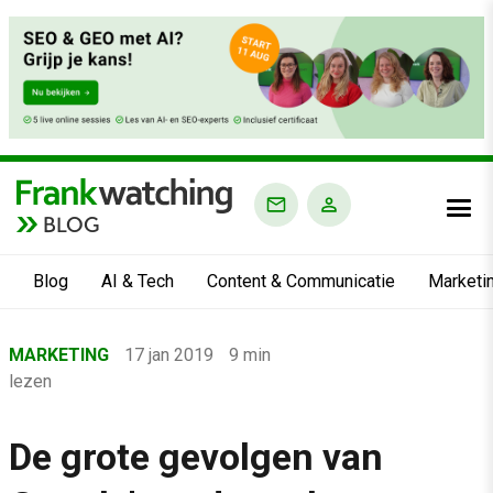
BLOG
Blog
AI & Tech
Content & Communicatie
Marketi
Home
MARKETING
17 jan 2019
9 min
›
lezen
Blog
›
De grote gevolgen van
Marketing