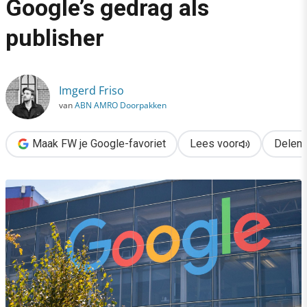
Google’s gedrag als
›
publisher
De grote gevolgen van Google’s gedrag als publisher
Imgerd Friso
van
ABN AMRO Doorpakken
Maak FW je Google-favoriet
Lees voor
Delen