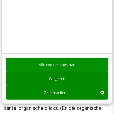
Zoekresultaten desktop data Q1 2016 – Q3 2018
Alle cookies toestaan
Als je kijkt naar een overzicht van het aantal
Weigeren
mobiele organische clicks, betaalde clicks en
zero clicks, dan zie je een stijging in het aantal
Zelf instellen
betaalde en zero clicks, maar een daling in het
aantal organische clicks. (En die organische