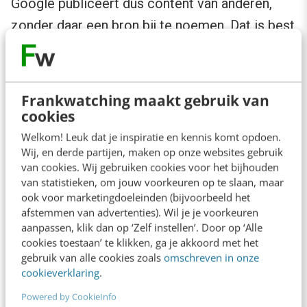
Google publiceert dus content van anderen,
zonder daar een bron bij te noemen. Dat is best
wel een opmerkelijke manier van zakendoen,
toch?
Frankwatching maakt gebruik van
Oh Google, wat doet u nu?
cookies
Welkom! Leuk dat je inspiratie en kennis komt opdoen.
Wij, en derde partijen, maken op onze websites gebruik
Uit diverse onderzoeken, waaronder één hele
van cookies. Wij gebruiken cookies voor het bijhouden
uitgebreide van
Jumpshot
en
SparkToro
, is
van statistieken, om jouw voorkeuren op te slaan, maar
gebleken dat Google in de laatste twee en een
ook voor marketingdoeleinden (bijvoorbeeld het
afstemmen van advertenties). Wil je je voorkeuren
half jaar steeds meer van die direct answers
aanpassen, klik dan op ‘Zelf instellen’. Door op ‘Alle
toont, waardoor de gebruiker veel minder vaak
cookies toestaan’ te klikken, ga je akkoord met het
gebruik van alle cookies zoals
omschreven in onze
naar een website hoeft te surfen. De data
cookieverklaring
.
wijzen uit dat het aantal mobiele
zero click
Powered by CookieInfo