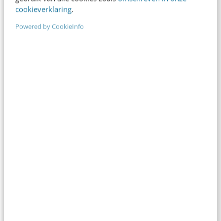
cookieverklaring
.
Powered by CookieInfo
CONTENT & COMMUNICATIE
Zo maak je in 5 stappen een podcast voor
jouw organisatie
Een podcast starten kan een spannend project
zijn. Zeker als je geen ervaring hebt met het
opnemen en bewerken van audio. Maar…
Ruben den Boer
·
6 jaar geleden
CONTENT & COMMUNICATIE