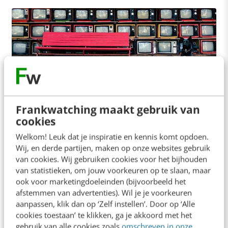
CONTENT & COMMUNICATIE
Nederlandse mediamerken scoren matig op
emotionele binding [nieuw onderzoek]
Frankwatching maakt gebruik van
Alhoewel ze flink aan vertrouwen winnen,
cookies
presteren Nederlandse mediamerken matig in hun
Welkom! Leuk dat je inspiratie en kennis komt opdoen.
emotionele merkbinding met de consument. Maar
Wij, en derde partijen, maken op onze websites gebruik
van cookies. Wij gebruiken cookies voor het bijhouden
de omstandigheden scheppen ook…
van statistieken, om jouw voorkeuren op te slaan, maar
Judith Dudok & Rogier van Kralingen
·
6 jaar geleden
ook voor marketingdoeleinden (bijvoorbeeld het
afstemmen van advertenties). Wil je je voorkeuren
aanpassen, klik dan op ‘Zelf instellen’. Door op ‘Alle
cookies toestaan’ te klikken, ga je akkoord met het
gebruik van alle cookies zoals
omschreven in onze