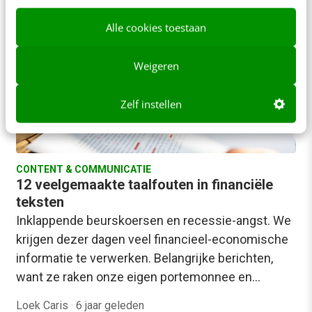
coronagerelateerde content, of kun je ze…
Alle cookies toestaan
Linda Passies
·
6 jaar geleden
Weigeren
Zelf instellen
CONTENT & COMMUNICATIE
12 veelgemaakte taalfouten in financiële
teksten
Inklappende beurskoersen en recessie-angst. We
krijgen dezer dagen veel financieel-economische
informatie te verwerken. Belangrijke berichten,
want ze raken onze eigen portemonnee en…
Loek Caris
·
6 jaar geleden