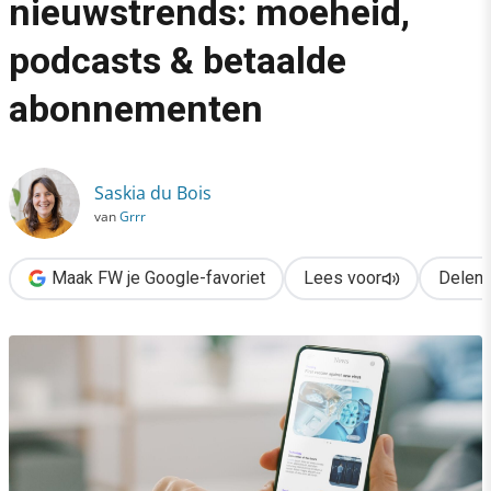
nieuwstrends: moeheid,
›
podcasts & betaalde
Dé Nederlandse nieuwstrends: moeheid, podcasts & betaalde
abonnementen
Saskia du Bois
van
Grrr
Maak FW je Google-favoriet
Lees voor
Delen