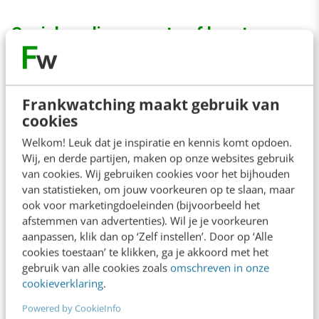
Social media, apps, tv of krant, waar
lezen we het nieuws?
Voor de oudere generaties blijft het tv-journaal
Frankwatching maakt gebruik van
cookies
een onwrikbare rots in de branding van hun
dagelijkse nieuwsstroom. Voor 71% van de
Welkom! Leuk dat je inspiratie en kennis komt opdoen.
Wij, en derde partijen, maken op onze websites gebruik
55+ers zijn tv (en krant) nog steeds de
van cookies. Wij gebruiken cookies voor het bijhouden
belangrijkste nieuwsbronnen. In alle andere
van statistieken, om jouw voorkeuren op te slaan, maar
ook voor marketingdoeleinden (bijvoorbeeld het
leeftijdsgroepen worden nieuwssites en -apps
afstemmen van advertenties). Wil je je voorkeuren
het meest geraadpleegd. Social media blijven
aanpassen, klik dan op ‘Zelf instellen’. Door op ‘Alle
cookies toestaan’ te klikken, ga je akkoord met het
nummer 1 staan voor gebruikers onder de 35
gebruik van alle cookies zoals
omschreven in onze
jaar.
cookieverklaring
.
Powered by CookieInfo