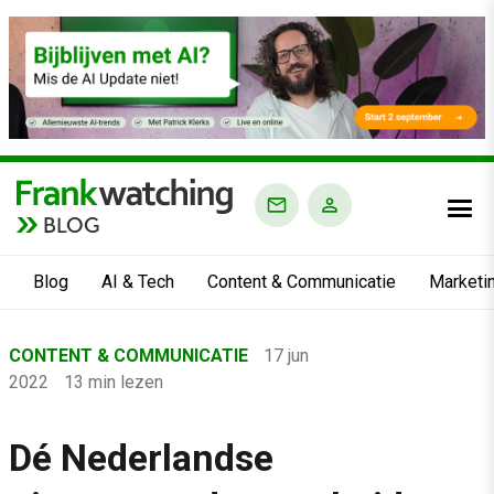
BLOG
Blog
AI & Tech
Content & Communicatie
Marketi
Home
CONTENT & COMMUNICATIE
17 jun
›
2022
13 min lezen
Blog
›
Dé Nederlandse
Content & Communicatie