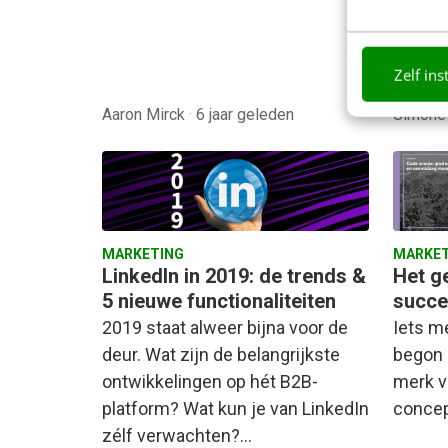
betale
de bet
afgelop
Zelf ins
Aaron Mirck
·
6 jaar geleden
Simone
MARKETING
MARKET
LinkedIn in 2019: de trends &
Het g
5 nieuwe functionaliteiten
succe
2019 staat alweer bijna voor de
Iets m
deur. Wat zijn de belangrijkste
begon 
ontwikkelingen op hét B2B-
merk v
platform? Wat kun je van LinkedIn
concep
zélf verwachten?…