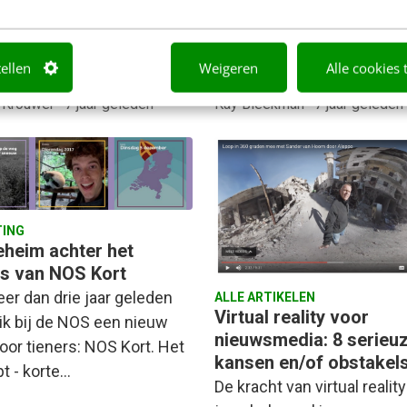
n voor online nieuws, bleef
alingsbereidheid in het
en jaar laag.…
tellen
Weigeren
Alle cookies 
 Krouwer
·
7 jaar geleden
Kay Bleekman
·
7 jaar geleden
ING
eheim achter het
s van NOS Kort
eer dan drie jaar geleden
ALLE ARTIKELEN
Virtual reality voor
ik bij de NOS een nieuw
nieuwsmedia: 8 serieu
oor tieners: NOS Kort. Het
kansen en/of obstakel
t - korte…
De kracht van virtual reality