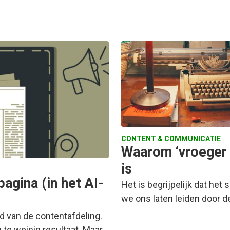
CONTENT & COMMUNICATIE
Waarom ‘vroeger 
is
gina (in het AI-
Het is begrijpelijk dat het s
we ons laten leiden door 
d van de contentafdeling.
 te weinig resultaat. Maar