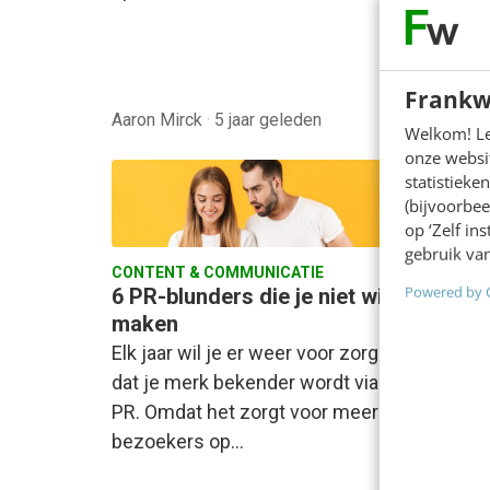
bontge
vakant
Fidessa
Frankw
Aaron Mirck
·
5 jaar geleden
gelede
Welkom! Leu
onze websit
statistiek
(bijvoorbee
op ‘Zelf in
gebruik van
CONTENT & COMMUNICATIE
Powered by 
6 PR-blunders die je niet wil
CONTEN
maken
Onder
Elk jaar wil je er weer voor zorgen
overl
dat je merk bekender wordt via
nieuw
PR. Omdat het zorgt voor meer
weige
bezoekers op…
Ondank
nieuws