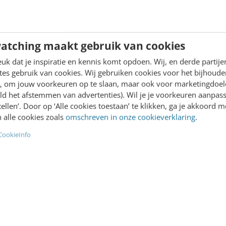
kleurde landkaart die de
ieplannen bepaalt...…
 van Rietschoten
·
5 jaar
atching maakt gebruik van cookies
n
Basak Özkan
·
5 jaar geleden
k dat je inspiratie en kennis komt opdoen. Wij, en derde partij
es gebruik van cookies. Wij gebruiken cookies voor het bijhoude
en, om jouw voorkeuren op te slaan, maar ook voor marketingdoe
ld het afstemmen van advertenties). Wil je je voorkeuren aanpass
stellen’. Door op ‘Alle cookies toestaan’ te klikken, ga je akkoord m
 alle cookies zoals
omschreven in onze cookieverklaring
.
CONTENT & COMMUNICATIE
CookieInfo
6 tips om met je persbe
T & COMMUNICATIE
wél de massa te berei
zoek Reuters: hoe
Om meer onder de aandach
even online
komen met je bedrijf, kun 
smedia als lezers
persbericht versturen. Wan
ren te betalen?
nieuwssites als NOS.nl en
s de vele initiatieven van
media om lezers te laten