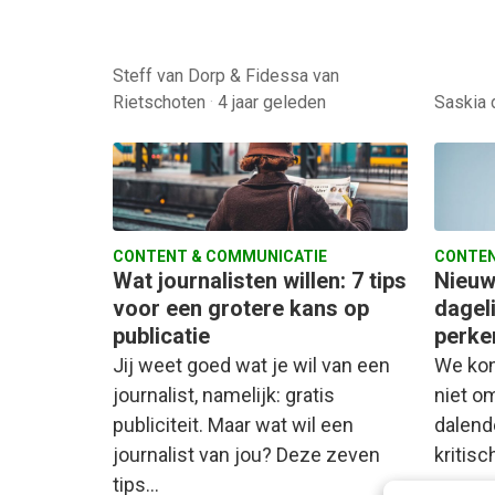
Steff van Dorp & Fidessa van
Rietschoten
·
4 jaar geleden
Saskia 
CONTENT & COMMUNICATIE
CONTEN
Wat journalisten willen: 7 tips
Nieuw
voor een grotere kans op
dageli
publicatie
perke
Jij weet goed wat je wil van een
We kon
journalist, namelijk: gratis
niet o
publiciteit. Maar wat wil een
dalend
journalist van jou? Deze zeven
kritis
tips…
persco