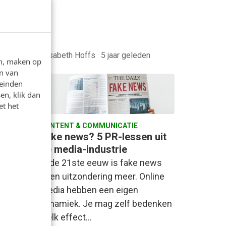
Elisabeth Hoffs
·
5 jaar geleden
en, maken op
n van
leinden
en, klik dan
et het
CONTENT & COMMUNICATIE
richt
Fake news? 5 PR-lessen uit
ken
de media-industrie
t te
In de 21ste eeuw is fake news
je een
geen uitzondering meer. Online
t als
media hebben een eigen
 NU.nl…
dynamiek. Je mag zelf bedenken
welk effect…