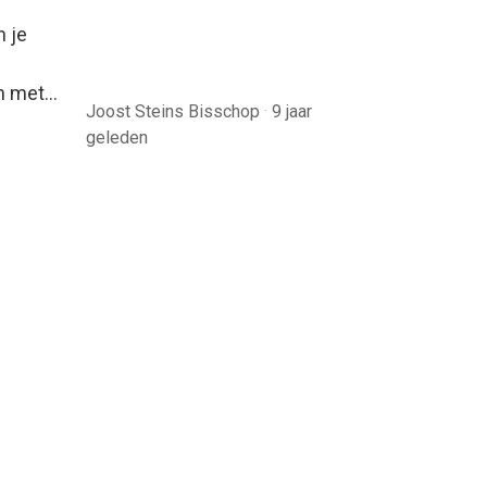
 je
en met…
Joost Steins Bisschop
·
9 jaar
geleden