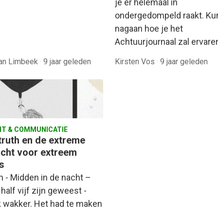
je er helemaal in
ondergedompeld raakt. Kun
nagaan hoe je het
Achtuurjournaal zal ervar
van Limbeek
·
9 jaar geleden
Kirsten Vos
·
9 jaar geleden
T & COMMUNICATIE
truth en de extreme
cht voor extreem
s
 - Midden in de nacht –
 half vijf zijn geweest -
k wakker. Het had te maken