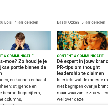
du Bois
·
4 jaar geleden
Basak Özkan
·
5 jaar geleden
T & COMMUNICATIE
CONTENT & COMMUNICATIE
s-moe? Zo houd je je
Dé expert in jouw bran
jkse portie binnen de
PR-tips om thought
n
leadership te claimen
den, en kunnen er haast
Is er iets wat de meeste 
mheen: stijgende en
niet begrijpen over je bran
e besmettingscijfers,
maar waarvan je zou willen
che columns,
wel over deze…
nferenties, een