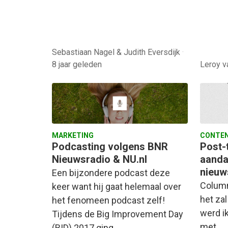
Sebastiaan Nagel & Judith Eversdijk
·
8 jaar geleden
Leroy 
MARKETING
CONTEN
Podcasting volgens BNR
Post-
Nieuwsradio & NU.nl
aanda
nieuw
Een bijzondere podcast deze
Column
keer want hij gaat helemaal over
het zal
het fenomeen podcast zelf!
werd i
Tijdens de Big Improvement Day
met…
(BID) 2017 ging…