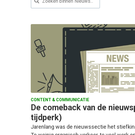
CONTENT & COMMUNICATIE
De comeback van de nieuwspa
tijdperk)
Jarenlang was de nieuwssectie het stiefkin
Te weinig organisch verkeer, te veel werk en