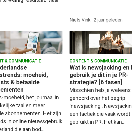
Niels Vink
·
2 jaar geleden
T & COMMUNICATIE
CONTENT & COMMUNICATIE
derlandse
Wat is newsjacking en
strends: moeheid,
gebruik je dit in je PR-
sts & betaalde
strategie? [6 fasen]
nementen
Misschien heb je weleens 
-moeheid, het journaal in
gehoord over het begrip
kelijke taal en meer
'newsjacking'. Newsjackin
de abonnementen. Het zijn
een tactiek die vaak wordt
nds in online nieuwsgebruik
gebruikt in PR. Het kan…
erland die aan bod…