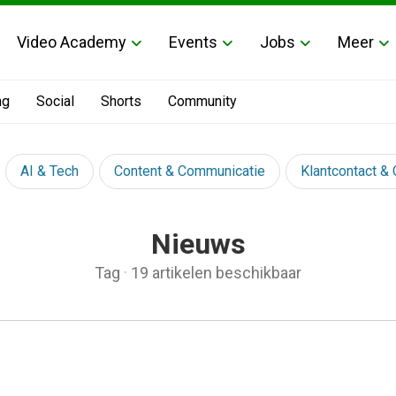
Video Academy
Events
Jobs
Meer
ng
Social
Shorts
Community
AI & Tech
Content & Communicatie
Klantcontact &
Nieuws
Tag
·
19 artikelen beschikbaar