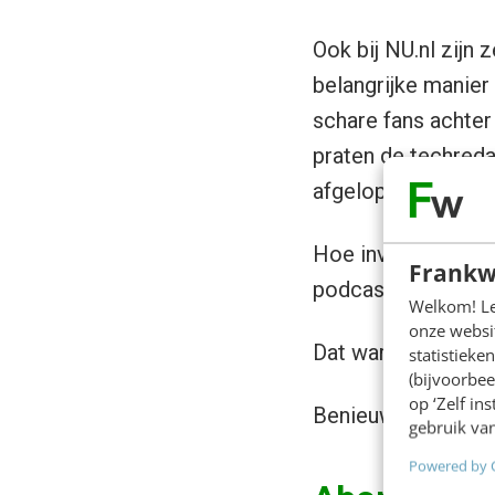
Ook bij NU.nl zijn
belangrijke manier
schare fans achter
praten de techreda
afgelopen nieuws
Hoe investeert NU.
Frankw
podcast? Joost Geu
Welkom! Leu
onze websit
Dat waren ze alwee
statistiek
(bijvoorbee
op ‘Zelf in
Benieuwd naar de
gebruik van
Powered by 