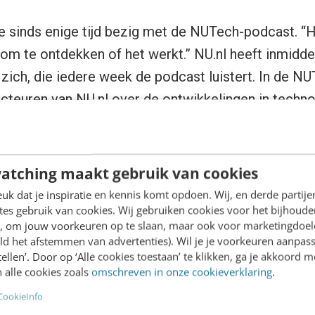
 ze sinds enige tijd bezig met de NUTech-podcast. “
 om te ontdekken of het werkt.” NU.nl heeft inmidde
 zich, die iedere week de podcast luistert. In de 
cteuren van NU.nl over de ontwikkelingen in techno
week.
nl in nieuwe technologie? En hoe maken ze en publ
atching maakt gebruik van cookies
rsten vertelt er alles over in de podcast hieronder
k dat je inspiratie en kennis komt opdoen. Wij, en derde partij
es gebruik van cookies. Wij gebruiken cookies voor het bijhoude
r, de podcasts van de week over podcasten zelf.
en, om jouw voorkeuren op te slaan, maar ook voor marketingdoe
ld het afstemmen van advertenties). Wil je je voorkeuren aanpass
stellen’. Door op ‘Alle cookies toestaan’ te klikken, ga je akkoord m
 andere podcasts?
Hier
vind je ze allemaal op een rij
 alle cookies zoals
omschreven in onze cookieverklaring
.
CookieInfo