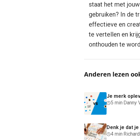
staat het met jou
gebruiken? In de t
effectieve en crea
te vertellen en kri
onthouden te wor
Anderen lezen oo
Je merk ople
5 min
·
Danny 
Denk je dat j
4 min
·
Richar