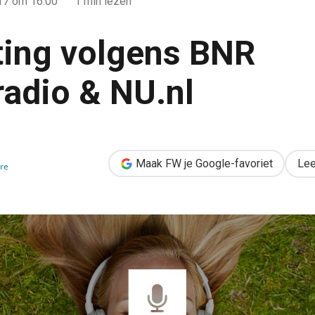
017
om 16:00
1 min lezen
ing volgens BNR
adio & NU.nl
 Nieuwsradio & NU.nl
Maak FW je Google-favoriet
Lee
re