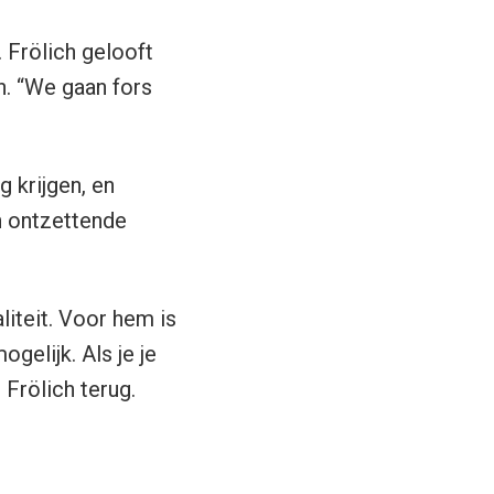
 Frölich gelooft
n. “We gaan fors
 krijgen, en
n ontzettende
iteit. Voor hem is
gelijk. Als je je
Frölich terug.