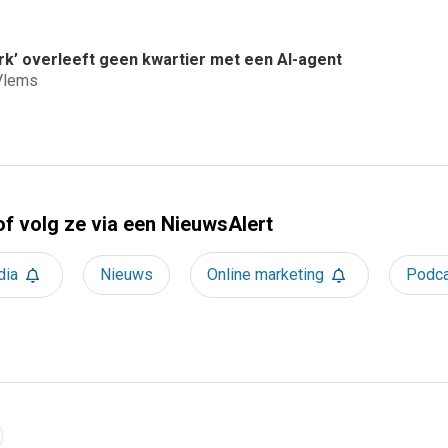
rk’ overleeft geen kwartier met een AI-agent
Vlems
of volg ze via een NieuwsAlert
dia
Nieuws
Online marketing
Podc