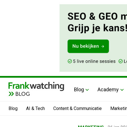
Blog
Academy
BLOG
Blog
AI & Tech
Content & Communicatie
Marketi
Home