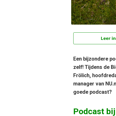
Leer in
Een bijzondere po
zelf! Tijdens de 
Frölich, hoofdred
manager van NU.n
goede podcast?
Podcast bi