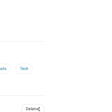
asts
Tech
Delen