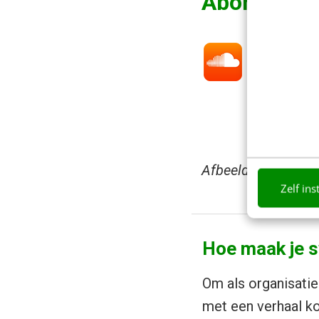
Abonneer je
Afbeelding header
Zelf ins
Hoe maak je 
Om als organisatie
met een verhaal ko