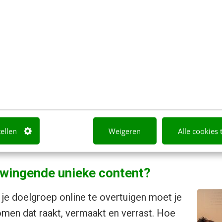
 op de podcast via:
 met dank aan 123RF.com
tellen
Weigeren
Alle cookies 
swingende unieke content?
 je doelgroep online te overtuigen moet je
men dat raakt, vermaakt en verrast. Hoe