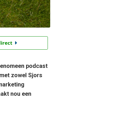
direct
t fenomeen podcast
 met zowel Sjors
marketing
aakt nou een