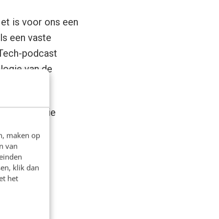
Het is voor ons een
ls een vaste
NUTech-podcast
logie van de
iceren ze die
.
en, maken op
n van
leinden
en, klik dan
et het
tje.