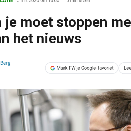
CATIE
5 mrt 2020
om 16:00
5 min lezen
je moet stoppen me
an het nieuws
met het lezen van het nieuws
 Berg
Maak FW je Google-favoriet
Lee