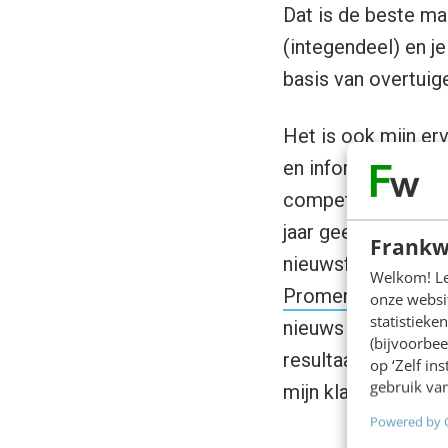
Dat is de beste man
(integendeel) en j
basis van overtuig
Het is ook mijn er
en informatie-over
competentie- en erv
jaar geen enkel ab
Frankw
nieuwsfeeds de deu
Welkom! Leu
Promenade
na) en 
onze websit
statistiek
nieuws hoor ik toc
(bijvoorbee
resultaat: ik mis h
op ‘Zelf in
gebruik van
mijn klanten beste
Powered by 