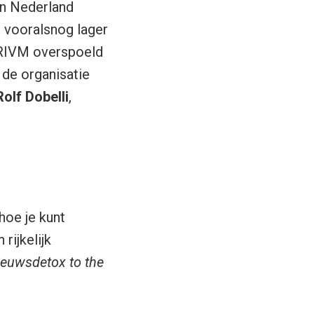
in Nederland
s vooralsnog lager
t RIVM overspoeld
 de organisatie
Rolf Dobelli
,
hoe je kunt
rijkelijk
euwsdetox to the