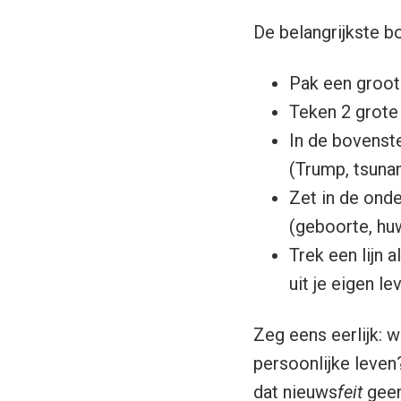
De belangrijkste bo
Pak een groot 
Teken 2 grot
In de bovenste
(Trump, tsunam
Zet in de onde
(geboorte, huwe
Trek een lijn 
uit je eigen le
Zeg eens eerlijk: 
persoonlijke leven?
dat nieuws
feit
geen