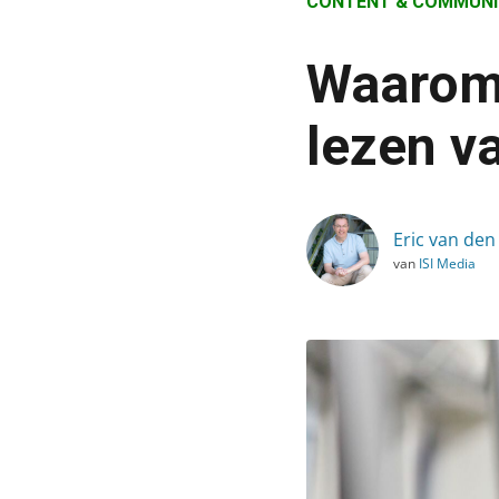
CONTENT & COMMUNI
›
Blog
Waarom 
›
Content & Communicatie
lezen v
›
Waarom je moet stoppen 
Eric van den
van
ISI Media