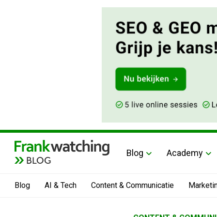
Blog
Academy
BLOG
Blog
AI & Tech
Content & Communicatie
Marketi
Home