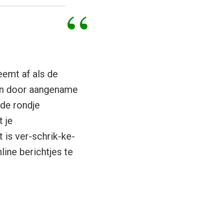
eemt af als de
en door aangename
nde rondje
 je
t is ver-schrik-ke-
line berichtjes te