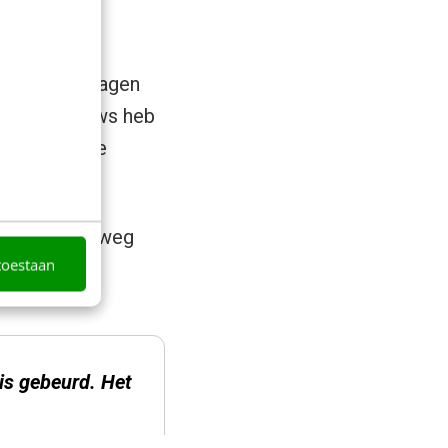
 volgen: 30 dagen
elevant nieuws heb
ngrijks in de
verleven op weg
toestaan
 is gebeurd. Het