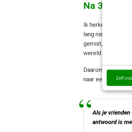
Na 30 dagen
Ik herken dus wat D
lang nieuwsonthoud
gemist, is ook mijn
wereld is gebeurd, 
Daarom in dit arti
Zelf ins
naar een relaxter l
Als je vrienden
antwoord is mee