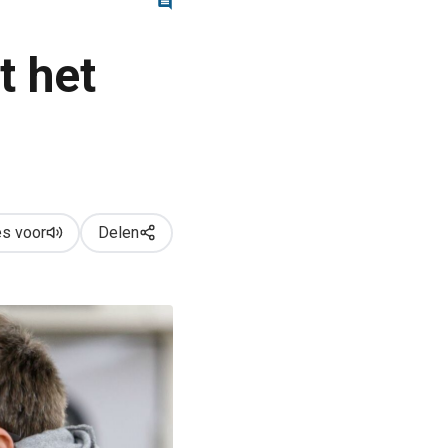
t het
s voor
Delen