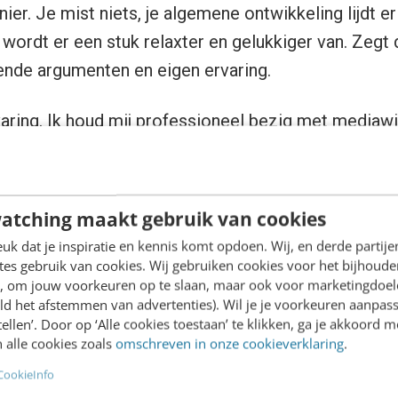
ier. Je mist niets, je algemene ontwikkeling lijdt er
e wordt er een stuk relaxter en gelukkiger van. Zegt
ende argumenten en eigen ervaring.
varing. Ik houd mij professioneel bezig met mediawij
load en de invloed van mediaconsumptie op mensen
aringscirkel zogezegd. Daar komt bij dat ik sinds 1
onnement meer heb op kranten of tijdschriften en m
atching maakt gebruik van cookies
r uit zijn. Ik kijk geen enkel opinieprogramma (op 
k dat je inspiratie en kennis komt opdoen. Wij, en derde partij
vele tientallen nieuwsaccounts op Twitter heb ik on
es gebruik van cookies. Wij gebruiken cookies voor het bijhoude
en, om jouw voorkeuren op te slaan, maar ook voor marketingdoe
h wel: van familie, vrienden of in een sporadische t
ld het afstemmen van advertenties). Wil je je voorkeuren aanpass
e-le-maal niks, krijg makkelijker nieuwe ingevingen e
stellen’. Door op ‘Alle cookies toestaan’ te klikken, ga je akkoord m
 alle cookies zoals
omschreven in onze cookieverklaring
.
den.
CookieInfo